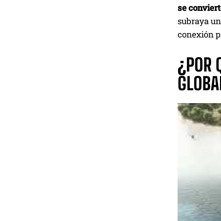
se convier
subraya una
conexión pr
¿POR 
GLOBA