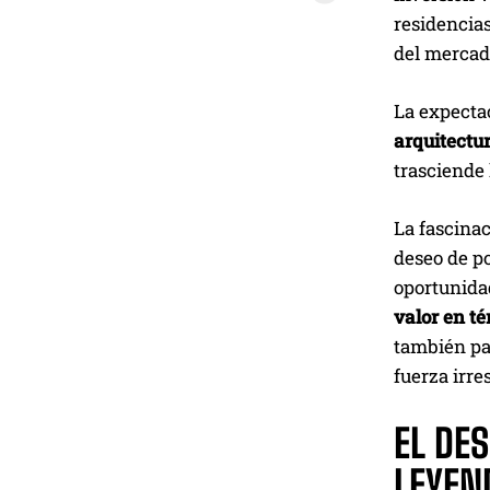
residencias
del mercad
La expecta
arquitectu
trasciende 
La fascinac
deseo de po
oportunidad
valor en t
también par
fuerza irre
EL DE
LEYEN