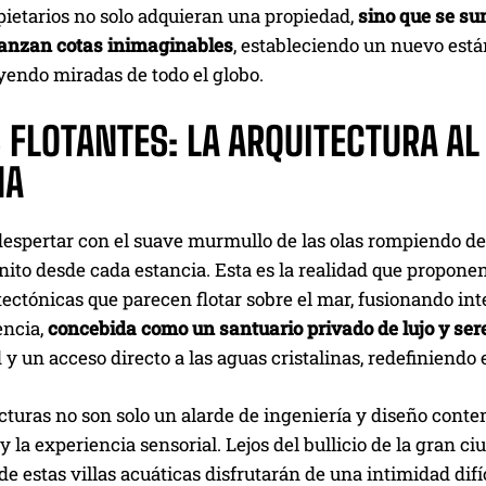
pietarios no solo adquieran una propiedad,
sino que se su
canzan cotas inimaginables
, estableciendo un nuevo est
yendo miradas de todo el globo.
 FLOTANTES: LA ARQUITECTURA AL
NA
espertar con el suave murmullo de las olas rompiendo de
nito desde cada estancia. Esta es la realidad que proponen
tectónicas que parecen flotar sobre el mar, fusionando int
encia,
concebida como un santuario privado de lujo y se
d y un acceso directo a las aguas cristalinas, redefiniendo 
ucturas no son solo un alarde de ingeniería y diseño con
y la experiencia sensorial. Lejos del bullicio de la gran c
de estas villas acuáticas disfrutarán de una intimidad difíc