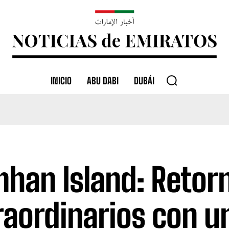
INICIO
ABU DABI
DUBÁI
han Island: Retor
raordinarios con u