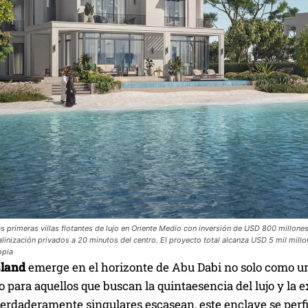
s primeras villas flotantes de lujo en Oriente Medio con inversión de USD 800 millones e
linización privados a 20 minutos del centro. El proyecto total alcanza USD 5 mil mill
opia
land
emerge en el horizonte de Abu Dabi no solo como un 
 para aquellos que buscan la quintaesencia del lujo y la
verdaderamente singulares escasean, este enclave se perf