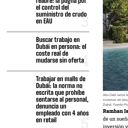
reabre: la pugna por
el control del
suministro de crudo
en EAU
Buscar trabajo en
Dubái en persona: el
coste real de
mudarse sin oferta
Trabajar en malls de
Dubái: la norma no
escrita que prohíbe
Abu Dabi lanza la
sentarse al personal,
sistemas de desa
denuncia un
Dubái. Fuente Pr
Ramhan Is
empleado con 4 años
de un sueño
en retail
inversión 