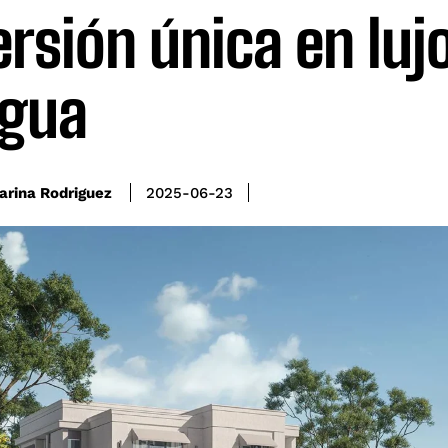
ersión única en luj
agua
arina Rodriguez
2025-06-23