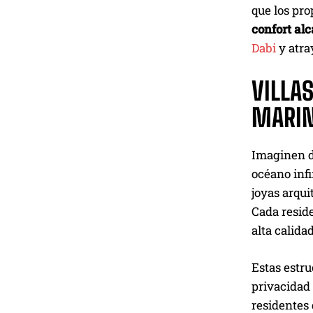
que los pro
confort al
Dabi
y atra
VILLAS
MARI
Imaginen d
océano infi
joyas arqui
Cada resid
alta calida
Estas estr
privacidad 
residentes 