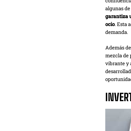
confluencia
algunas de
garantiza 
ocio
. Esta 
demanda.
Además de s
mezcla de p
vibrante y 
desarrolla
oportunidad
INVER