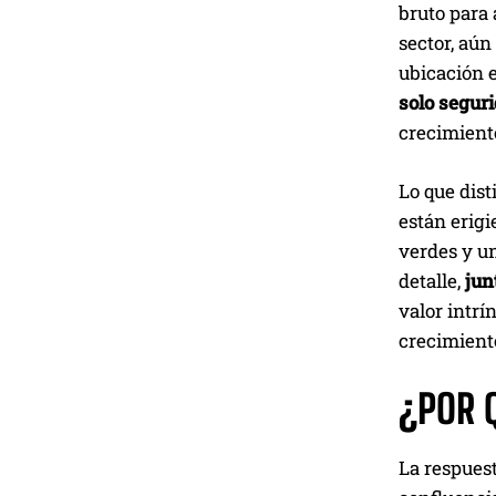
bruto para 
sector, aún
ubicación 
solo segur
crecimiento
Lo que dis
están erigi
verdes y un
detalle,
jun
valor intrí
crecimient
¿POR 
La respues