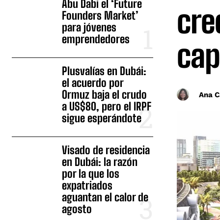
Abu Dabi el ‘Future
cre
Founders Market’
para jóvenes
emprendedores
cap
Plusvalías en Dubái:
el acuerdo por
Ormuz baja el crudo
Ana C
a US$80, pero el IRPF
sigue esperándote
Visado de residencia
en Dubái: la razón
por la que los
expatriados
aguantan el calor de
agosto