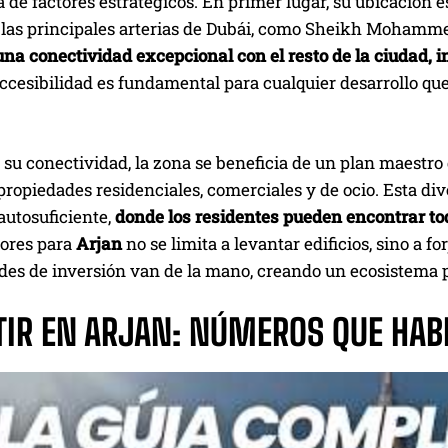
 de factores estratégicos. En primer lugar, su ubicación e
 las principales arterias de Dubái, como Sheikh Moha
una conectividad excepcional con el resto de la ciudad, 
accesibilidad es fundamental para cualquier desarrollo que
u conectividad, la zona se beneficia de un plan maestro 
ropiedades residenciales, comerciales y de ocio. Esta di
autosuficiente,
donde los residentes pueden encontrar tod
dores para
Arjan
no se limita a levantar edificios, sino a fo
es de inversión van de la mano, creando un ecosistema pro
TIR EN ARJAN: NÚMEROS QUE HAB