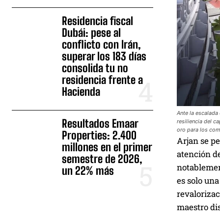
Residencia fiscal
Dubái: pese al
conflicto con Irán,
superar los 183 días
consolida tu no
residencia frente a
Hacienda
Ante la escalada
Resultados Emaar
resiliencia del c
oro para los com
Properties: 2.400
Arjan se pe
millones en el primer
atención de
semestre de 2026,
notablemen
un 22% más
es solo una
revalorizac
maestro dis