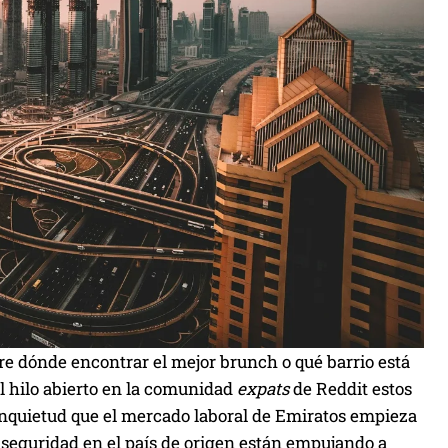
bre dónde encontrar el mejor brunch o qué barrio está
l hilo abierto en la comunidad
expats
de Reddit estos
inquietud que el mercado laboral de Emiratos empieza
de seguridad en el país de origen están empujando a