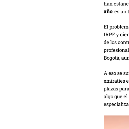
han estanc
año
: es un
El problem
IRPF y cier
de los cont
profesiona
Bogotá, au
A eso se s
emiratíes e
plazas para
algo que el
especializa