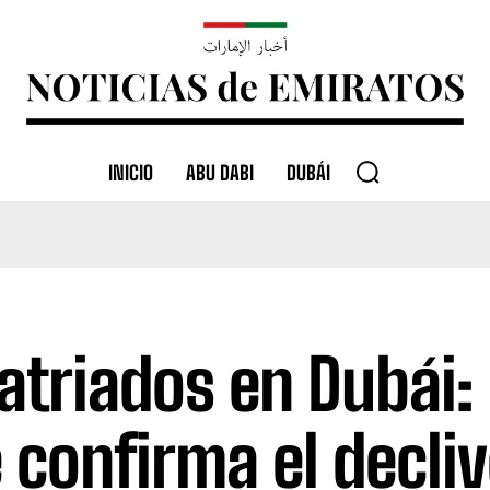
INICIO
ABU DABI
DUBÁI
atriados en Dubái: 
 confirma el decliv