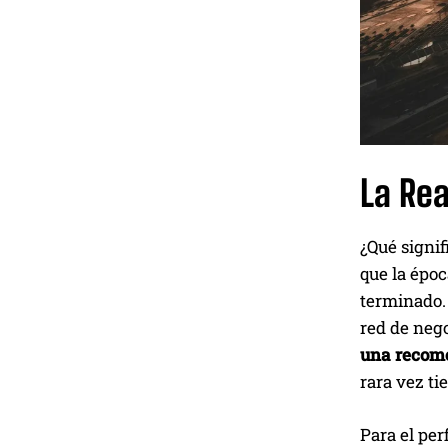
La Re
¿Qué signif
que la époc
terminado. 
red de neg
una recome
rara vez ti
Para el per