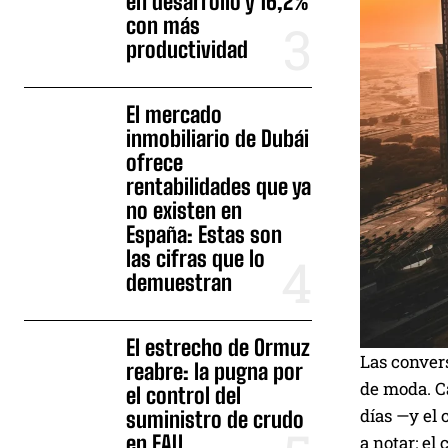
en desarrollo y 16,2%
con más
productividad
El mercado
inmobiliario de Dubái
ofrece
rentabilidades que ya
no existen en
España: Estas son
las cifras que lo
demuestran
El estrecho de Ormuz
Las convers
reabre: la pugna por
de moda. Ca
el control del
días —y el
suministro de crudo
en EAU
a notar: el