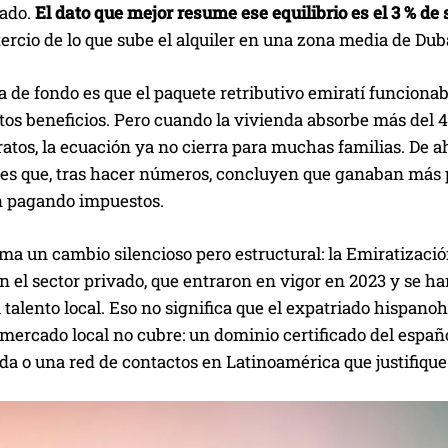
ado.
El dato que mejor resume ese equilibrio es el 3 % d
 tercio de lo que sube el alquiler en una zona media de Dubá
a de fondo es que el paquete retributivo emiratí funcion
tos beneficios. Pero cuando la vivienda absorbe más del 
ratos, la ecuación ya no cierra para muchas familias. De ah
les que, tras hacer números, concluyen que ganaban más 
n pagando impuestos.
uma un cambio silencioso pero estructural: la Emiratizac
n el sector privado, que entraron en vigor en 2023 y se h
 talento local. Eso no significa que el expatriado hispano
 mercado local no cubre: un dominio certificado del espa
da o una red de contactos en Latinoamérica que justifique 