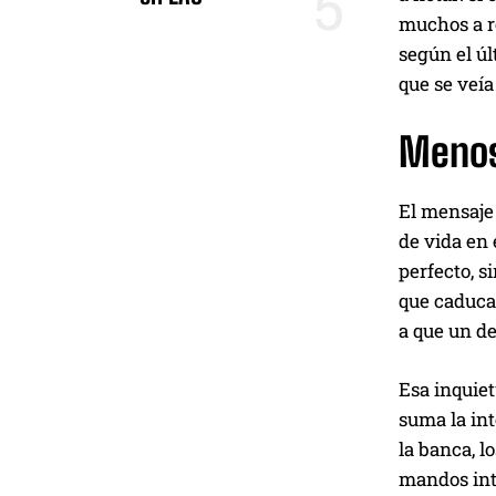
muchos a re
según el ú
que se veía
Menos
El mensaje 
de vida en 
perfecto, s
que caduca 
a que un de
Esa inquiet
suma la int
la banca, l
mandos inte