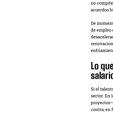
no compiten
acuerdos bi
De momento,
de empleo 
desacelerac
renovacione
enfriamien
Lo qu
salari
Si el talen
sector. En 
proyectos— 
contra, en 