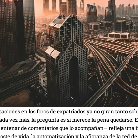
aciones en los foros de expatriados ya no giran tanto so
da vez más, la pregunta es si merece la pena quedarse. E
 centenar de comentarios que lo acompañan— refleja una 
 coste de vida, la automatización y la añoranza de la red 