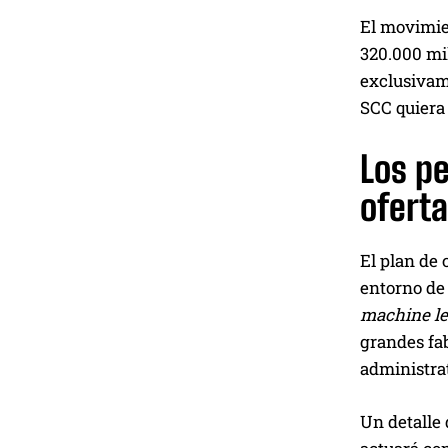
El movimien
320.000 mi
exclusivame
SCC quiera 
Los pe
oferta
El plan de 
entorno de 
machine l
grandes fab
administrat
Un detalle 