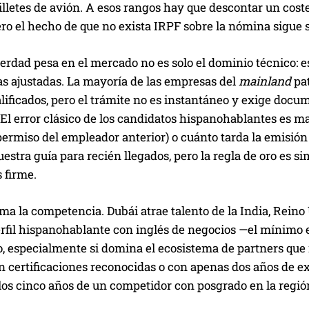
lletes de avión. A esos rangos hay que descontar un coste 
ero el hecho de que no exista IRPF sobre la nómina sigue
erdad pesa en el mercado no es solo el dominio técnico: es
as ajustadas. La mayoría de las empresas del
mainland
pat
alificados, pero el trámite no es instantáneo y exige doc
 El error clásico de los candidatos hispanohablantes es 
permiso del empleador anterior) o cuánto tarda la emisión
estra guía para recién llegados, pero la regla de oro es si
s firme.
ma la competencia. Dubái atrae talento de la India, Reino
erfil hispanohablante con inglés de negocios —el mínimo 
o, especialmente si domina el ecosistema de partners que
in certificaciones reconocidas o con apenas dos años de e
los cinco años de un competidor con posgrado en la región