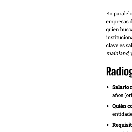
En paralelo
empresas 
quien busca
institucio
clave es sa
mainland
,
Radiog
Salario 
años (or
Quién co
entidade
Requisit