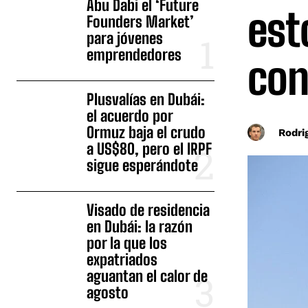
Abu Dabi el ‘Future
est
Founders Market’
para jóvenes
emprendedores
con
Plusvalías en Dubái:
el acuerdo por
Ormuz baja el crudo
Rodri
a US$80, pero el IRPF
sigue esperándote
Visado de residencia
en Dubái: la razón
por la que los
expatriados
aguantan el calor de
agosto