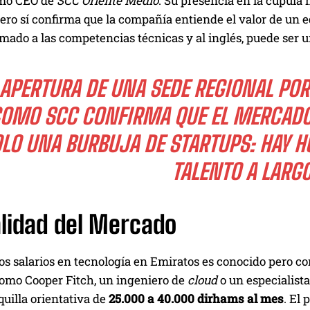
omo CEO de
SCC Oriente Medio
. Su presencia en la cúpula 
ero sí confirma que la compañía entiende el valor de un e
mado a las competencias técnicas y al inglés, puede ser u
 APERTURA DE UNA SEDE REGIONAL POR
OMO SCC CONFIRMA QUE EL MERCADO
LO UNA BURBUJA DE
STARTUPS
: HAY 
TALENTO A LARGO
alidad del Mercado
los salarios en tecnología en Emiratos es conocido pero c
como Cooper Fitch, un ingeniero de
cloud
o un especialist
uilla orientativa de
25.000 a 40.000 dirhams al mes
. El