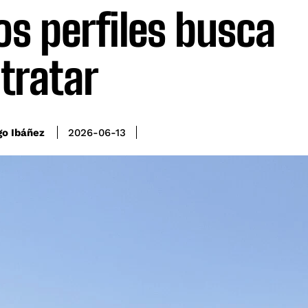
os perfiles busca
tratar
go Ibáñez
2026-06-13