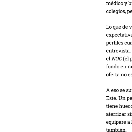
médico y bi
colegios, p
Lo que de v
expectativ
perfiles cu
entrevista.
el
NOC
(el 
fondo en nu
oferta no e
A eso se su
Este. Un p
tiene huec
aterrizar s
equipare a 
también.