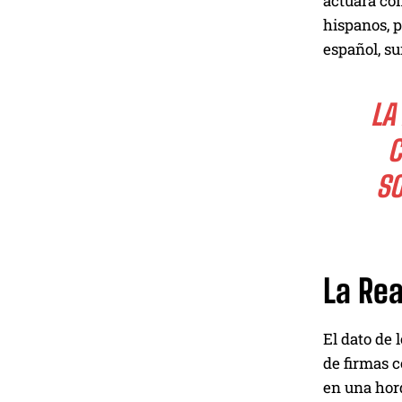
actuará c
hispanos, p
español, su
LA
C
SO
La Re
El dato de 
de firmas 
en una horq