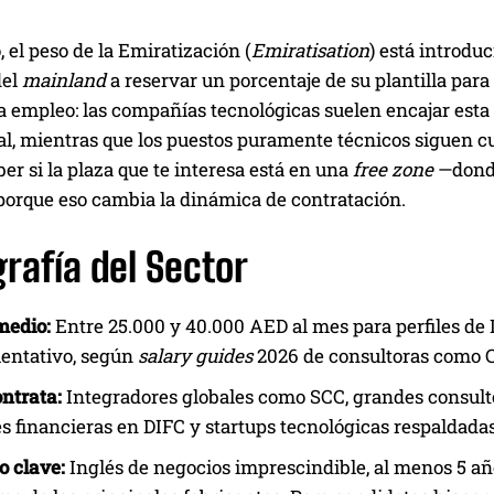
, el peso de la Emiratización (
Emiratisation
) está introdu
del
mainland
a reservar un porcentaje de su plantilla par
 empleo: las compañías tecnológicas suelen encajar esta e
nal, mientras que los puestos puramente técnicos siguen 
ber si la plaza que te interesa está en una
free zone
—donde
 porque eso cambia la dinámica de contratación.
rafía del Sector
medio:
Entre 25.000 y 40.000 AED al mes para perfiles de I
ientativo, según
salary guides
2026 de consultoras como C
ntrata:
Integradores globales como SCC, grandes consulto
s financieras en DIFC y startups tecnológicas respaldada
o clave:
Inglés de negocios imprescindible, al menos 5 añ