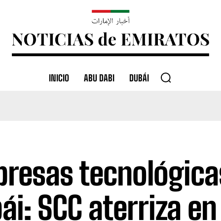
INICIO
ABU DABI
DUBÁI
resas tecnológica
ái: SCC aterriza en