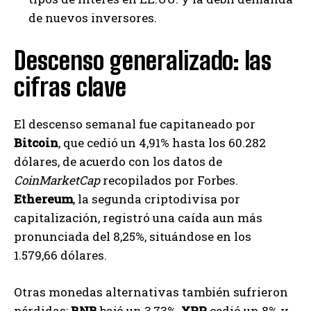
de nuevos inversores.
Descenso generalizado: las
cifras clave
El descenso semanal fue capitaneado por
Bitcoin
, que cedió un 4,91% hasta los 60.282
dólares, de acuerdo con los datos de
CoinMarketCap
recopilados por Forbes.
Ethereum
, la segunda criptodivisa por
capitalización, registró una caída aun más
pronunciada del 8,25%, situándose en los
1.579,66 dólares.
Otras monedas alternativas también sufrieron
pérdidas:
BNB
bajó un 3,73%,
XRP
cedió un 8% y