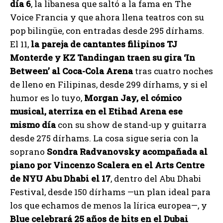
día 6
, la libanesa que saltó a la fama en The
Voice Francia y que ahora llena teatros con su
pop bilingüe, con entradas desde 295 dírhams.
El 11,
la pareja de cantantes filipinos TJ
Monterde y KZ Tandingan traen su gira ‘In
Between’ al Coca-Cola Arena
tras cuatro noches
de lleno en Filipinas, desde 299 dírhams, y si el
humor es lo tuyo,
Morgan Jay, el cómico
musical, aterriza en el Etihad Arena ese
mismo día
con su show de stand-up y guitarra
desde 275 dírhams. La cosa sigue seria con la
soprano
Sondra Radvanovsky acompañada al
piano por Vincenzo Scalera en el Arts Centre
de NYU Abu Dhabi el 17
, dentro del Abu Dhabi
Festival, desde 150 dírhams —un plan ideal para
los que echamos de menos la lírica europea—, y
Blue celebrará 25 años de hits en el Dubai