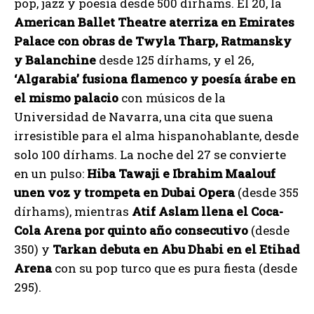
pop, jazz y poesía desde 500 dírhams. El 20, la
American Ballet Theatre aterriza en Emirates
Palace con obras de Twyla Tharp, Ratmansky
y Balanchine
desde 125 dírhams, y el 26,
‘Algarabia’ fusiona flamenco y poesía árabe en
el mismo palacio
con músicos de la
Universidad de Navarra, una cita que suena
irresistible para el alma hispanohablante, desde
solo 100 dírhams. La noche del 27 se convierte
en un pulso:
Hiba Tawaji e Ibrahim Maalouf
unen voz y trompeta en Dubai Opera
(desde 355
dírhams), mientras
Atif Aslam llena el Coca-
Cola Arena por quinto año consecutivo
(desde
350) y
Tarkan debuta en Abu Dhabi en el Etihad
Arena
con su pop turco que es pura fiesta (desde
295).