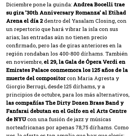
Diciembre pone la guinda:
Andrea Bocelli trae
su gira ’30th Anniversary Romanza’ al Etihad
Arena el día 2
dentro del Yasalam Closing, con
un repertorio que hará vibrar la isla con sus
arias; las entradas aún no tienen precio
confirmado, pero las de giras anteriores en la
región rondaban los 400-800 dírhams. También
en noviembre,
el 29, la Gala de Ópera Verdi en
Emirates Palace conmemora los 125 años de la
muerte del compositor
con Maria Agresta y
Giorgio Berrugi, desde 125 dírhams, y a
principios de octubre, para los más alternativos,
las compañías The Dirty Dozen Brass Band y
Fanfarai debutan en el Golfo en el Arts Centre
de NYU
con una fusión de jazz y músicas
norteafricanas por apenas 78,75 dírhams. Como
ves, la oferta es tan amplia que hay que elegir;