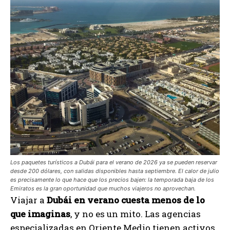
Los paquetes turísticos a Dubái para el verano de 2026 ya se pueden reservar
desde 200 dólares, con salidas disponibles hasta septiembre. El calor de julio
es precisamente lo que hace que los precios bajen: la temporada baja de los
Emiratos es la gran oportunidad que muchos viajeros no aprovechan.
Viajar a
Dubái en verano cuesta menos de lo
que imaginas
, y no es un mito. Las agencias
especializadas en Oriente Medio tienen activos