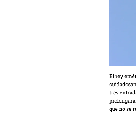
El rey emér
cuidadosam
tres entrad
prolongará
que no se r