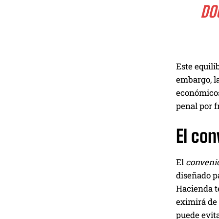
DO
Este equili
embargo, la
económicos
penal por f
El con
El
convenio
diseñado pa
Hacienda te
eximirá de 
puede evit