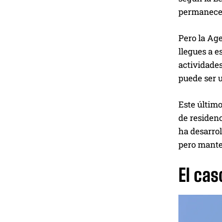
permanece
Pero la Age
llegues a e
actividade
puede ser u
Este último
de residenc
ha desarro
pero manten
El cas