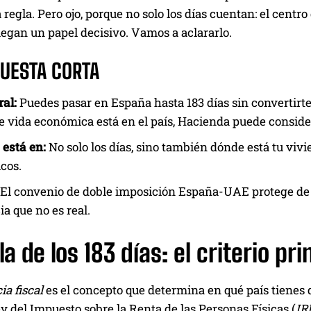
 regla. Pero ojo, porque no solo los días cuentan: el cent
egan un papel decisivo. Vamos a aclararlo.
PUESTA CORTA
al:
Puedes pasar en España hasta 183 días sin convertirte
e vida económica está en el país, Hacienda puede conside
 está en:
No solo los días, sino también dónde está tu vivie
cos.
El convenio de doble imposición España-UAE protege de p
ia que no es real.
la de los 183 días: el criterio pr
ia fiscal
es el concepto que determina en qué país tienes q
y del Impuesto sobre la Renta de las Personas Físicas (
IR