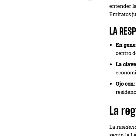
entender la
Emiratos ju
LA RES
En gener
centro d
La clave
económi
Ojo con:
residenc
La reg
La
residenc
según la Le