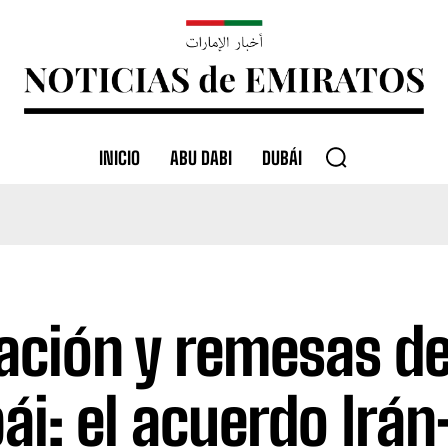
INICIO
ABU DABI
DUBÁI
lación y remesas d
ái: el acuerdo Irá