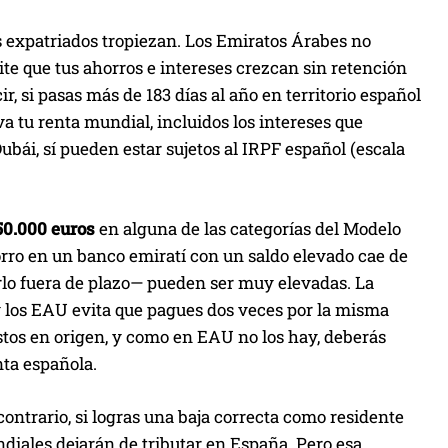
os expatriados tropiezan. Los Emiratos Árabes no
ite que tus ahorros e intereses crezcan sin retención
ir, si pasas más de 183 días al año en territorio español
va tu renta mundial, incluidos los intereses que
bái, sí pueden estar sujetos al IRPF español (escala
50.000 euros
en alguna de las categorías del Modelo
orro en un banco emiratí con un saldo elevado cae de
erlo fuera de plazo— pueden ser muy elevadas. La
y los EAU evita que pagues dos veces por la misma
stos en origen, y como en EAU no los hay, deberás
nta española.
contrario, si logras una baja correcta como residente
diales dejarán de tributar en España. Pero esa