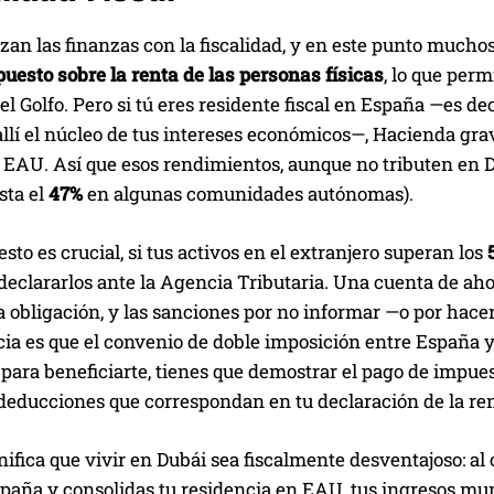
zan las finanzas con la fiscalidad, y en este punto much
uesto sobre la renta de las personas físicas
, lo que perm
del Golfo. Pero si tú eres residente fiscal en España —es dec
 allí el núcleo de tus intereses económicos—, Hacienda gra
EAU. Así que esos rendimientos, aunque no tributen en Du
sta el
47%
en algunas comunidades autónomas).
sto es crucial, si tus activos en el extranjero superan los
declararlos ante la Agencia Tributaria. Una cuenta de ah
a obligación, y las sanciones por no informar —o por hac
cia es que el convenio de doble imposición entre España 
 para beneficiarte, tienes que demostrar el pago de impue
 deducciones que correspondan en tu declaración de la re
nifica que vivir en Dubái sea fiscalmente desventajoso: al 
spaña y consolidas tu residencia en EAU, tus ingresos mun