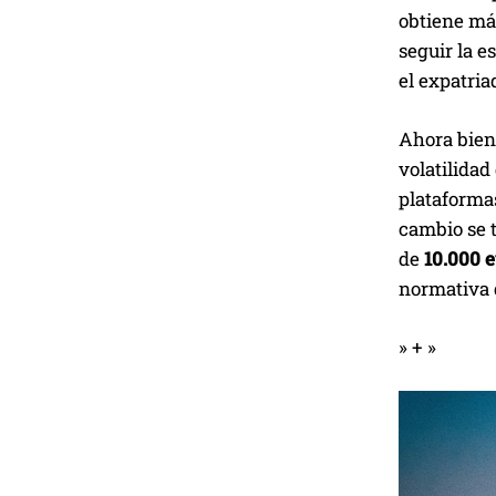
obtiene más
seguir la 
el expatria
Ahora bien,
volatilidad
plataformas
cambio se t
de
10.000 
normativa 
» + »