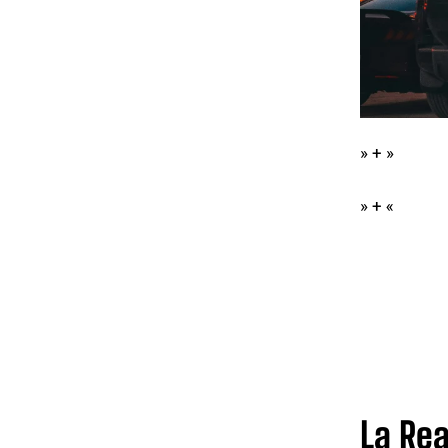
» + »
» + «
La Rea