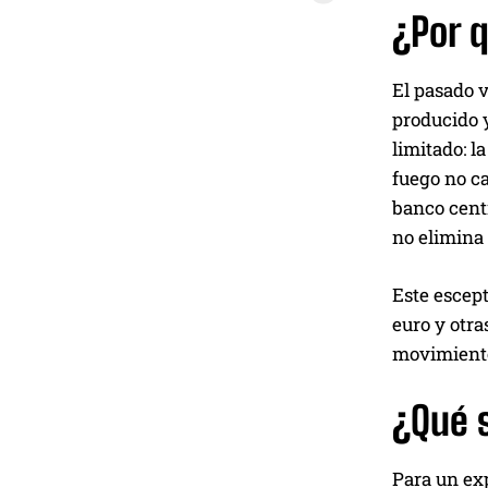
¿Por q
El pasado 
producido y
limitado: l
fuego no ca
banco centr
no elimina 
Este escept
euro y otra
movimiento
¿Qué s
Para un ex