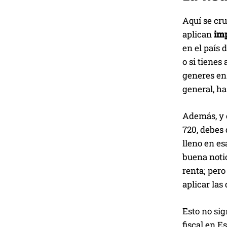
Aquí se cru
aplican
imp
en el país 
o si tienes
generes en 
general, ha
Además, y e
720, debes 
lleno en es
buena noti
renta; pero
aplicar las
Esto no sig
fiscal en E