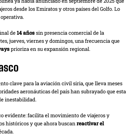
olínea ya había anunciado en septiembre de 2025 que
ros desde los Emiratos y otros países del Golfo. Lo
operativa.
final de
14 años
sin presencia comercial de la
artes, jueves, viernes y domingos, una frecuencia que
ways
prioriza en su expansión regional.
masco
o clave para la aviación civil siria, que lleva meses
oridades aeronáuticas del país han subrayado que esta
de inestabilidad.
evidente: facilita el movimiento de viajeros y
zos históricos y que ahora buscan
reactivar el
écada.