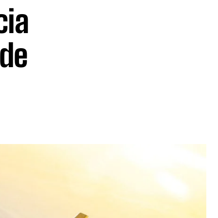
cia
 de