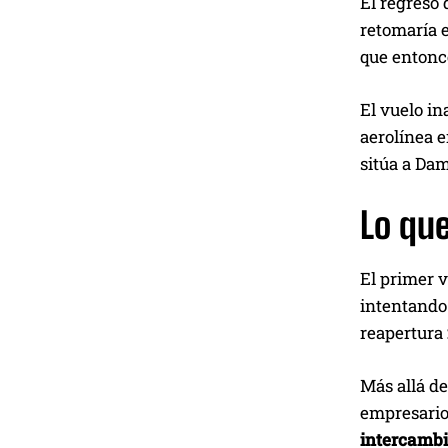
El regreso
retomaría e
que entonce
El vuelo i
aerolínea e
sitúa a Da
Lo que
El primer 
intentando 
reapertura
Más allá de
empresarios
intercambio