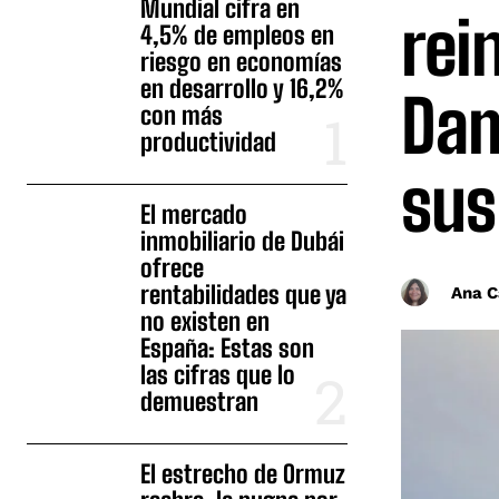
Mundial cifra en
rei
4,5% de empleos en
riesgo en economías
en desarrollo y 16,2%
Dam
con más
productividad
sus
El mercado
inmobiliario de Dubái
ofrece
rentabilidades que ya
Ana C
no existen en
España: Estas son
las cifras que lo
demuestran
El estrecho de Ormuz