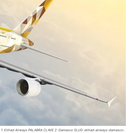
VE 1: Etihad Airways PALABRA CLAVE 2: Damasco SLUG: etihad-airways-damasco-