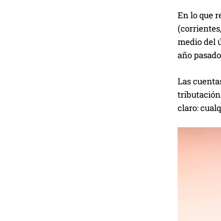
En lo que r
(corrientes
medio del ú
año pasado 
Las cuentas
tributación
claro: cual