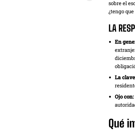
sobre el es
¿tengo que 
LA RES
En gener
extranje
diciembr
obligaci
La clave
resident
Ojo con:
autorida
Qué im