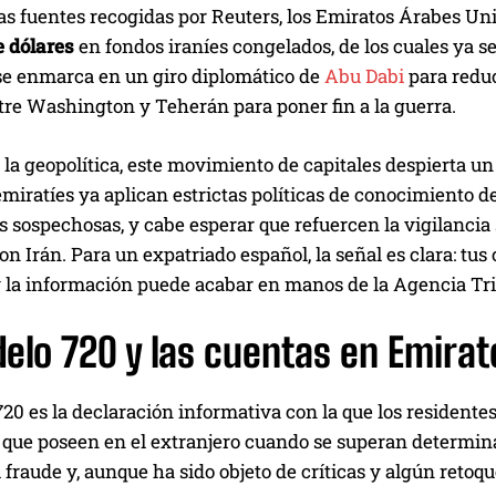
as fuentes recogidas por Reuters, los Emiratos Árabes Un
e dólares
en fondos iraníes congelados, de los cuales ya s
se enmarca en un giro diplomático de
Abu Dabi
para reduc
tre Washington y Teherán para poner fin a la guerra.
 la geopolítica, este movimiento de capitales despierta un
miratíes ya aplican estrictas políticas de conocimiento del
 sospechosas, y cabe esperar que refuercen la vigilancia 
con Irán. Para un expatriado español, la señal es clara: t
y la información puede acabar en manos de la Agencia Tri
elo 720 y las cuentas en Emirat
20 es la declaración informativa con la que los resident
 que poseen en el extranjero cuando se superan determina
 fraude y, aunque ha sido objeto de críticas y algún reto