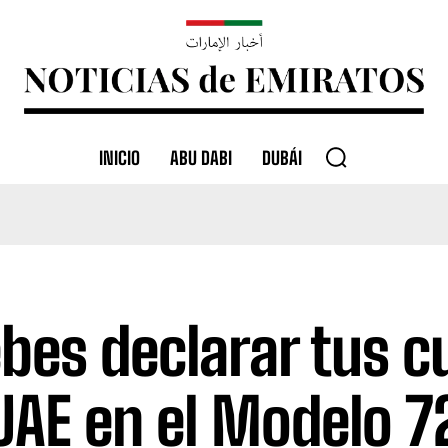
INICIO
ABU DABI
DUBÁI
bes declarar tus c
UAE en el Modelo 7