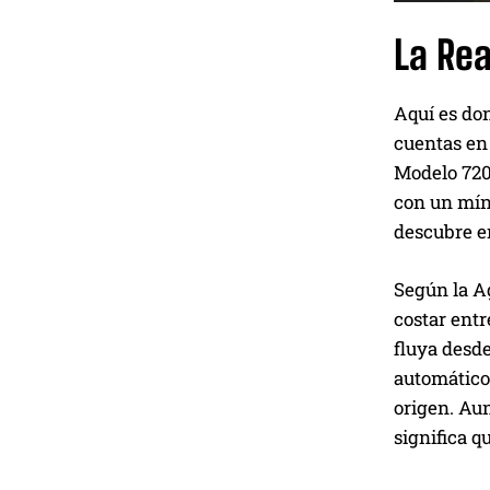
La Rea
Aquí es don
cuentas en 
Modelo 720
con un míni
descubre e
Según la Ag
costar entr
fluya desde
automático
origen. Aun
significa q