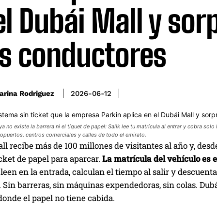
el Dubái Mall y sor
os conductores
arina Rodriguez
2026-06-12
ya no existe la barrera ni el tíquet de papel: Salik lee tu matrícula al entrar y cobra so
opuertos, centros comerciales y calles de todo el emirato.
ll recibe más de 100 millones de visitantes al año y, des
cket de papel para aparcar.
La matrícula del vehículo es 
leen en la entrada, calculan el tiempo al salir y descuent
. Sin barreras, sin máquinas expendedoras, sin colas. Dub
onde el papel no tiene cabida.