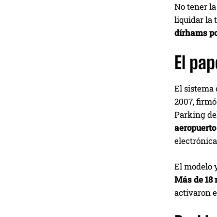
No tener la
liquidar la 
dírhams po
El pap
El sistema
2007, firm
Parking de
aeropuerto
electrónica
El modelo y
Más de 18
activaron 