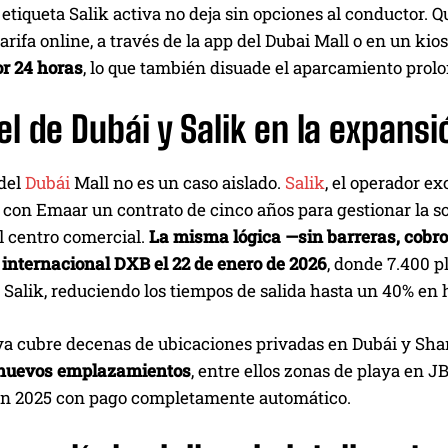
 etiqueta Salik activa no deja sin opciones al conductor.
tarifa online, a través de la app del Dubai Mall o en un kios
r 24 horas
, lo que también disuade el aparcamiento prolo
el de Dubái y Salik en la expans
 del
Dubái
Mall no es un caso aislado.
Salik
, el operador ex
ó con Emaar un contrato de cinco años para gestionar la 
l centro comercial.
La misma lógica —sin barreras, cobro
 internacional DXB el 22 de enero de 2026
, donde 7.400 p
 Salik, reduciendo los tiempos de salida hasta un 40% en
a cubre decenas de ubicaciones privadas en Dubái y Sharj
 nuevos emplazamientos
, entre ellos zonas de playa en J
en 2025 con pago completamente automático.