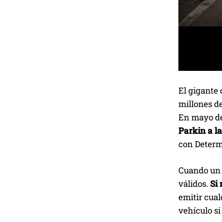
El gigante
millones de
En mayo d
Parkin a la
con Determ
Cuando un v
válidos.
Si 
emitir cua
vehículo si