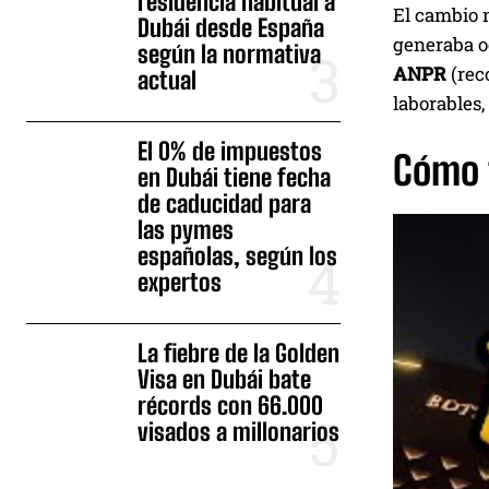
residencia habitual a
El cambio n
Dubái desde España
generaba o
según la normativa
ANPR
(rec
actual
laborables,
El 0% de impuestos
Cómo f
en Dubái tiene fecha
de caducidad para
las pymes
españolas, según los
expertos
La fiebre de la Golden
Visa en Dubái bate
récords con 66.000
visados a millonarios