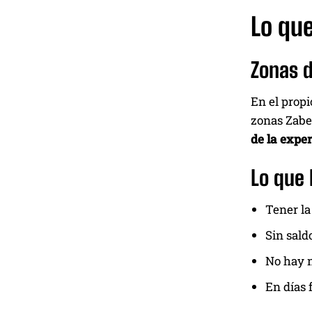
Lo qu
Zonas d
En el propi
zonas Zabe
de la exper
Lo que 
Tener la
Sin sald
No hay n
En días 