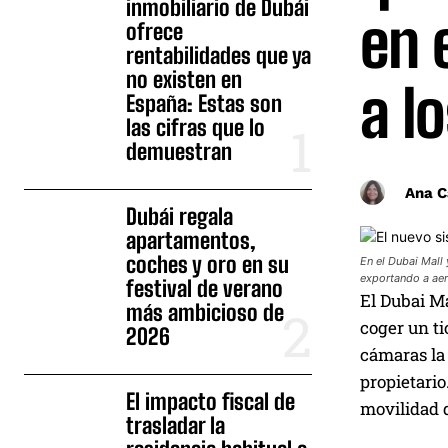
inmobiliario de Dubái
en 
ofrece
rentabilidades que ya
no existen en
a l
España: Estas son
las cifras que lo
demuestran
Ana C
Dubái regala
apartamentos,
coches y oro en su
En el Dubai Mall 
exportando a aer
festival de verano
El Dubai Ma
más ambicioso de
coger un ti
2026
cámaras la 
propietario
El impacto fiscal de
movilidad d
trasladar la