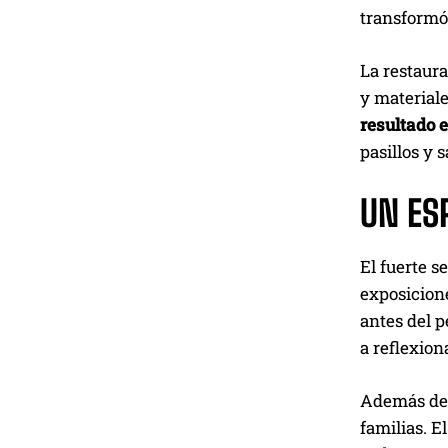
transformó 
La restaura
y materiale
resultado 
pasillos y 
UN ES
El fuerte 
exposicion
antes del p
a reflexion
Además de l
familias. E