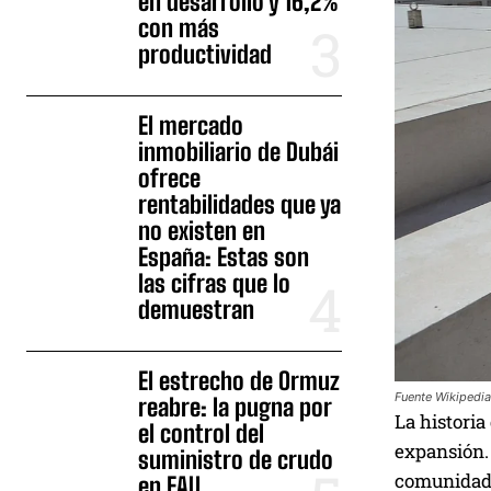
en desarrollo y 16,2%
con más
productividad
El mercado
inmobiliario de Dubái
ofrece
rentabilidades que ya
no existen en
España: Estas son
las cifras que lo
demuestran
El estrecho de Ormuz
Fuente Wikipedia
reabre: la pugna por
La historia
el control del
expansión. 
suministro de crudo
comunidad
en EAU