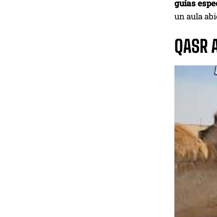
guías espec
un aula abi
QASR 