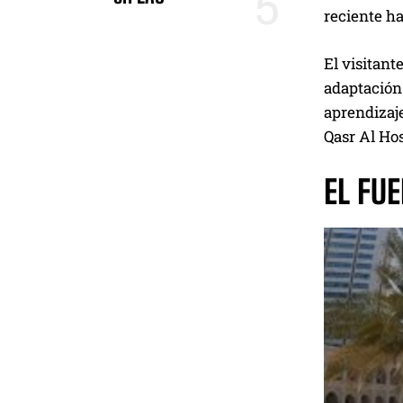
reciente h
El visitant
adaptación.
aprendizaj
Qasr Al Hos
EL FUE