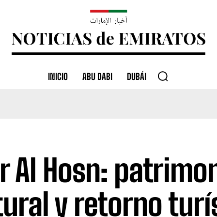
INICIO
ABU DABI
DUBÁI
r Al Hosn: patrimo
tural y retorno turí