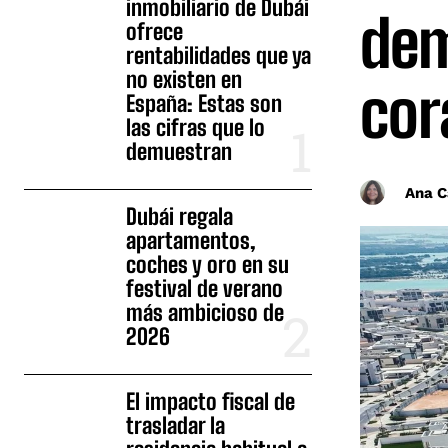
inmobiliario de Dubái
dem
ofrece
rentabilidades que ya
no existen en
cor
España: Estas son
las cifras que lo
demuestran
Ana C
Dubái regala
apartamentos,
coches y oro en su
festival de verano
más ambicioso de
2026
El impacto fiscal de
trasladar la