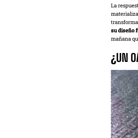
La respuest
materializa
transformad
su diseño 
mañana qu
¿UN O