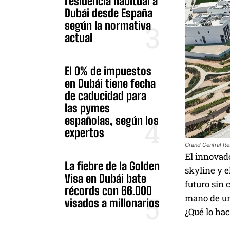
residencia habitual a
Dubái desde España
según la normativa
actual
El 0% de impuestos
en Dubái tiene fecha
de caducidad para
las pymes
españolas, según los
expertos
Grand Central Res
El innovado
La fiebre de la Golden
skyline y e
Visa en Dubái bate
futuro sin 
récords con 66.000
mano de un
visados a millonarios
¿Qué lo hac