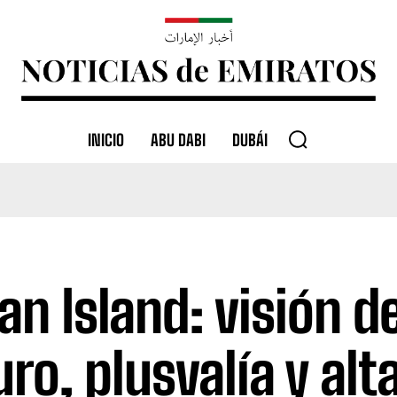
INICIO
ABU DABI
DUBÁI
an Island: visión d
uro, plusvalía y alt