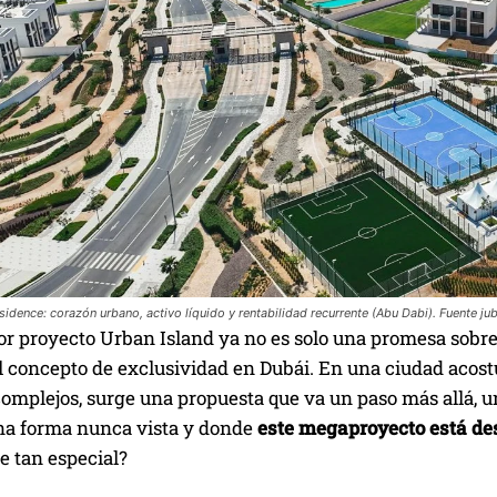
idence: corazón urbano, activo líquido y rentabilidad recurrente (Abu Dabi). Fuente jub
r proyecto Urban Island ya no es solo una promesa sobre e
l concepto de exclusividad en Dubái. En una ciudad acost
complejos, surge una propuesta que va un paso más allá, un
a forma nunca vista y donde
este megaproyecto está de
e tan especial?