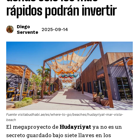
rápidos podrán invertir
Diego
2025-09-14
Servente
Fuente visitabudhabi.ae/es/where-to-go/beaches/hudayriyat-mar-vista-
beach
El megaproyecto de
Hudayriyat
ya no es un
secreto guardado bajo siete llaves en los