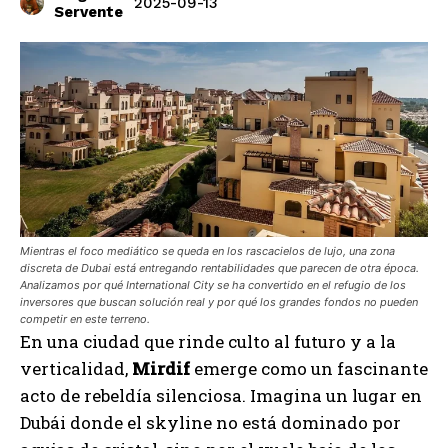
2025-09-13
Servente
Mientras el foco mediático se queda en los rascacielos de lujo, una zona
discreta de Dubai está entregando rentabilidades que parecen de otra época.
Analizamos por qué International City se ha convertido en el refugio de los
inversores que buscan solución real y por qué los grandes fondos no pueden
competir en este terreno.
En una ciudad que rinde culto al futuro y a la
verticalidad,
Mirdif
emerge como un fascinante
acto de rebeldía silenciosa. Imagina un lugar en
Dubái donde el skyline no está dominado por