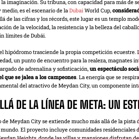
 la imaginación. Su tribuna, con capacidad para más de s
 medio, es el escenario de la
Dubai
World Cup,
considerad
lá de las cifras y los récords, este lugar es un templo m
ción de la velocidad, la resistencia y la belleza del caballo
n límites de Dubái.
el hipódromo trasciende la propia competición ecuestre. 
iedad, un punto de encuentro para la realeza, magnates in
argado de adrenalina y sofisticación,
un espectáculo socia
l que se jalea a los campeones
. La energía que se respir
amental del atractivo de Meydan City, un componente int
LÁ DE LA LÍNEA DE META: UN EST
 de Meydan City se extiende mucho más allá de la pista de
l mundo. El proyecto incluye comunidades residenciales d
eydan Heights, donde las villas y mansiones disfrutan de 