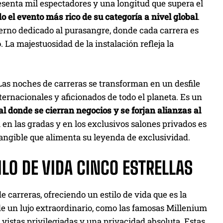
esenta mil espectadores y una longitud que supera el
o el evento más rico de su categoría a nivel global
.
oderno dedicado al purasangre, donde cada carrera es
. La majestuosidad de la instalación refleja la
Las noches de carreras se transforman en un desfile
ternacionales y aficionados de todo el planeta. Es un
l donde se cierran negocios y se forjan alianzas al
a en las gradas y en los exclusivos salones privados es
angible que alimenta su leyenda de exclusividad.
ILO DE VIDA CINCO ESTRELLAS
 carreras, ofreciendo un estilo de vida que es la
e un lujo extraordinario, como las famosas Millenium
vistas privilegiadas y una privacidad absoluta. Estas