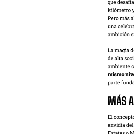
que desafía
kilómetro y
Pero más al
una celebra
ambición si
La magia d
de alta soc
ambiente c
mismo nive
parte fund
MÁS AL
El concepto
envidia de
Estates o M