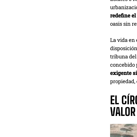
urbanizaci
redefine e
oasis sin r
La vida en 
disposición
tribuna del
concebido p
exigente s
propiedad, 
EL CÍ
VALOR