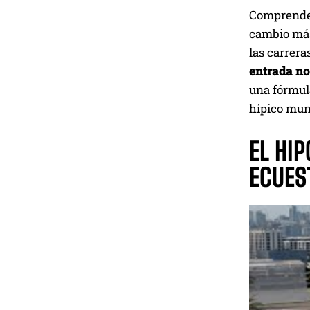
Comprender
cambio más
las carrera
entrada no
una fórmula
hípico mun
EL HI
ECUES