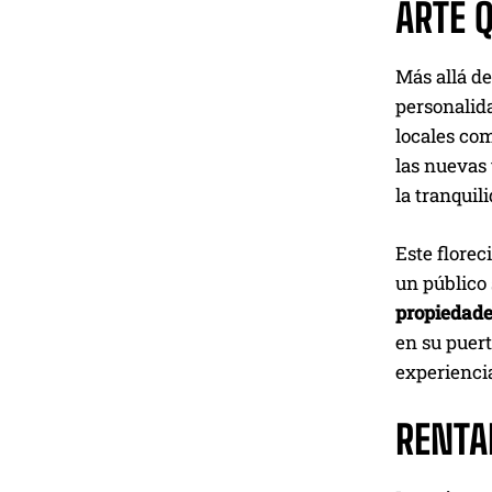
ARTE 
Más allá de
personalida
locales co
las nuevas
la tranquil
Este florec
un público 
propiedad
en su puert
experiencia
RENTA