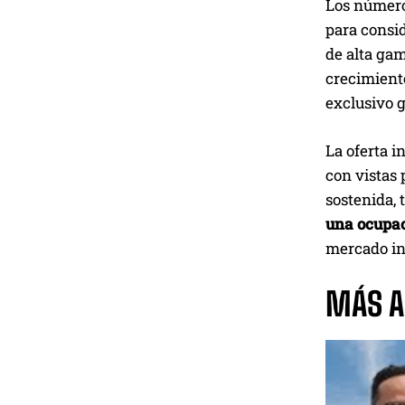
Los números
para consi
de alta ga
crecimiento
exclusivo g
La oferta i
con vistas 
sostenida, 
una ocupac
mercado inm
MÁS AL