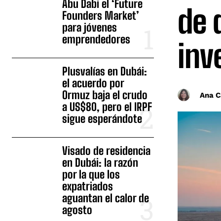
Abu Dabi el ‘Future
de 
Founders Market’
para jóvenes
emprendedores
inv
Plusvalías en Dubái:
el acuerdo por
Ormuz baja el crudo
Ana C
a US$80, pero el IRPF
sigue esperándote
Visado de residencia
en Dubái: la razón
por la que los
expatriados
aguantan el calor de
agosto