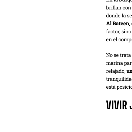
brillan con
donde la s
Al Bateen
,
factor, sin
en el compe
No se trata
marina pare
relajado,
un
tranquilida
está posici
VIVIR