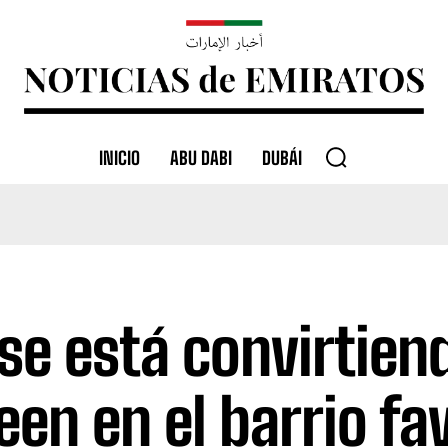
INICIO
ABU DABI
DUBÁI
 se está convirtien
een en el barrio fa