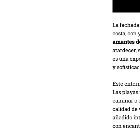
La fachada
costa, con 
amantes de
atardecer, 
es una expe
y sofisticac
Este entorn
Las playas 
caminar o 
calidad de 
añadido int
con encanto