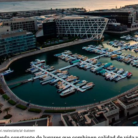
i.realestate/al-bateen
ueda constante de lugares que combinen calidad de vida y