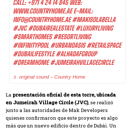
CALL: +971 4 24 14 845 WEB:
WWW.COUNTRYHOME.AE E-MAIL:
INFO@COUNTRYHOME.AE
#MAKISOLABELLA
#JVC
#DUBAIREALESTATE
#LUXURYLIVING
#SMARTHOMES
#RESORTLIVING
#INFINITYPOOL
#URBANOASIS
#RETAILSPACE
#DUBAILIFESTYLE
#ALHADAFGROUP
#DREAMHOME
#JUMEIRAHVILLAGECIRCLE
♬ original sound – Country Home
La
presentación oficial de esta torre, ubicada
en Jumeirah Village Circle (JVC)
, se realizó
junto a las autoridades de Mak Developers
quienes confirmaron que este proyecto es algo
más que un nuevo edificio dentro de Dubái. Un