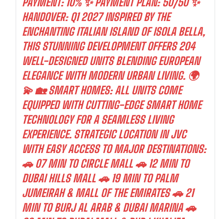
PAYMENT: 10% ✨ PAYMENT PLAN: 50/50 ✨
HANDOVER: Q1 2027 INSPIRED BY THE
ENCHANTING ITALIAN ISLAND OF ISOLA BELLA,
THIS STUNNING DEVELOPMENT OFFERS 204
WELL-DESIGNED UNITS BLENDING EUROPEAN
ELEGANCE WITH MODERN URBAN LIVING. 🌍
💫 🏡 SMART HOMES: ALL UNITS COME
EQUIPPED WITH CUTTING-EDGE SMART HOME
TECHNOLOGY FOR A SEAMLESS LIVING
EXPERIENCE. STRATEGIC LOCATION IN JVC
WITH EASY ACCESS TO MAJOR DESTINATIONS:
🚗 07 MIN TO CIRCLE MALL 🚗 12 MIN TO
DUBAI HILLS MALL 🚗 19 MIN TO PALM
JUMEIRAH & MALL OF THE EMIRATES 🚗 21
MIN TO BURJ AL ARAB & DUBAI MARINA 🚗