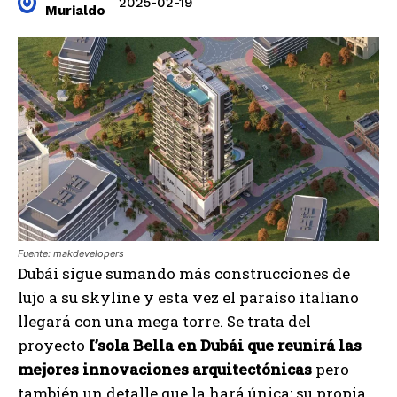
2025-02-19
Murialdo
Fuente: makdevelopers
Dubái sigue sumando más construcciones de
lujo a su skyline y esta vez el paraíso italiano
llegará con una mega torre. Se trata del
proyecto
I’sola Bella en Dubái que reunirá las
mejores innovaciones arquitectónicas
pero
también un detalle que la hará única: su propia