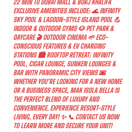
22 MIN TO DUBAI MALL & BURJ KHALIFA
EXCLUSIVE AMENITIES INCLUDE: 🌊 INFINITY
SKY POOL & LAGOON-STYLE ISLAND POOL 💪
INDOOR & OUTDOOR GYMS 🐶 PET PARK &
DAYCARE 🎬 OUTDOOR CINEMA 🌱 ECO-
CONSCIOUS FEATURES & EV CHARGING
STATIONS 🏙️ ROOFTOP RETREAT: INFINITY
POOL, CIGAR LOUNGE, SUNKEN LOUNGES &
BAR WITH PANORAMIC CITY VIEWS 🌆
WHETHER YOU’RE LOOKING FOR A NEW HOME
OR A BUSINESS SPACE, MAK ISOLA BELLA IS
THE PERFECT BLEND OF LUXURY AND
CONVENIENCE. EXPERIENCE RESORT-STYLE
LIVING, EVERY DAY! ✨ 📞 CONTACT US NOW
TO LEARN MORE AND SECURE YOUR UNIT!