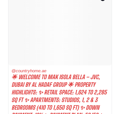
@countryhome.ae
🌟 WELCOME TO MAK ISOLA BELLA – JVC,
DUBAI BY AL HADAF GROUP 🌟 PROPERTY
HIGHLIGHTS: ✨ RETAIL SPACE: 1,624 TO 2,285
SQ FT ✨ APARTMENTS: STUDIOS, 1, 2 & 3
BEDROOMS (410 TO 1,650 SQ FT) ✨ DOWN