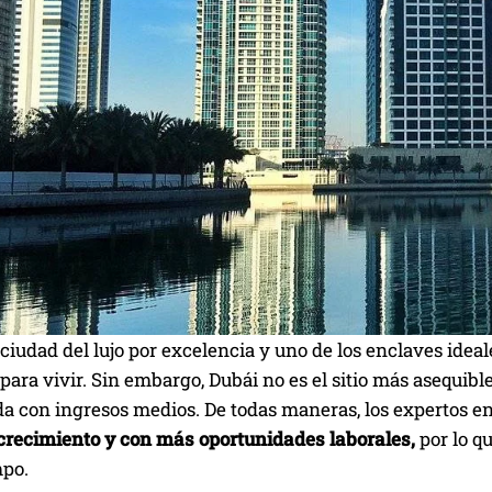
 ciudad del lujo por excelencia y uno de los enclaves ideal
para vivir. Sin embargo, Dubái no es el sitio más asequi
da con ingresos medios. De todas maneras, los expertos e
crecimiento y con más oportunidades laborales,
por lo q
mpo.