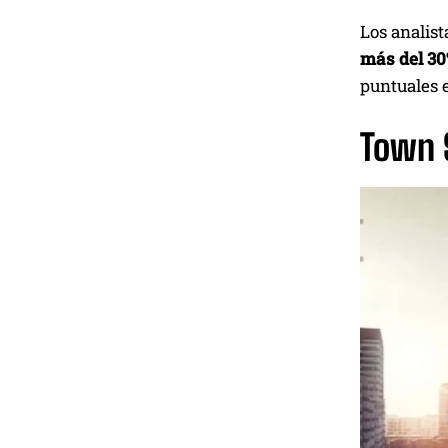
Los analis
más del 30
puntuales 
Town S