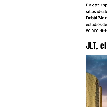
En este esp
sitios idea
Dubái Mari
estudios d
80.000 dirh
JLT, e