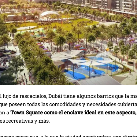
l lujo de rascacielos, Dubái tiene algunos barrios que la m
rque poseen todas las comodidades y necesidades cubierta
an a
Town Square como el enclave ideal en este aspecto
es recreativas y más.
 posee casas que, a lo que la ciudad acostumbra, son dimi