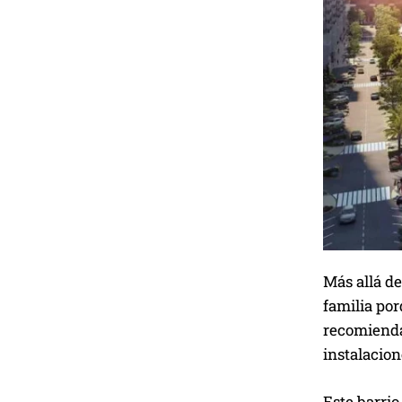
Más allá de
familia po
recomiend
instalacion
Este barrio