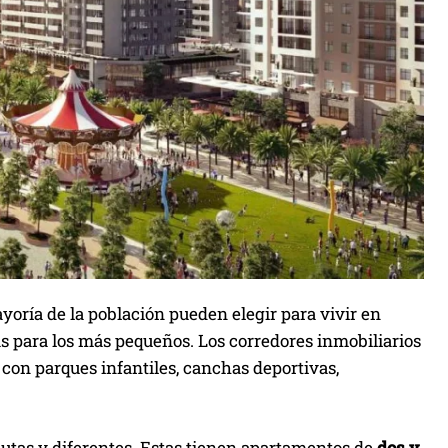
ayoría de la población pueden elegir para vivir en
s para los más pequeños. Los corredores inmobiliarios
,
con parques infantiles, canchas deportivas,
nutas y diferentes. Estas tienen apartamentos de
dos y