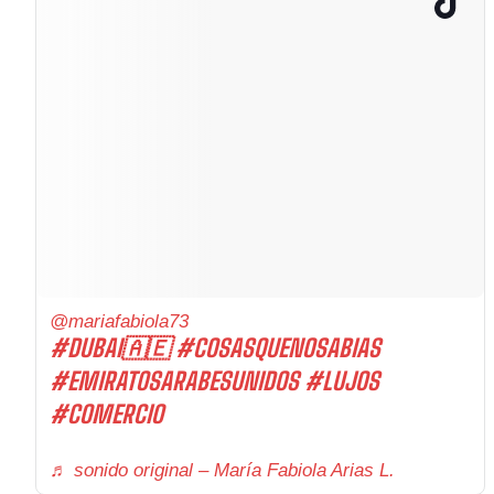
@mariafabiola73
#DUBAI🇦🇪
#COSASQUENOSABIAS
#EMIRATOSARABESUNIDOS
#LUJOS
#COMERCIO
♬ sonido original – María Fabiola Arias L.