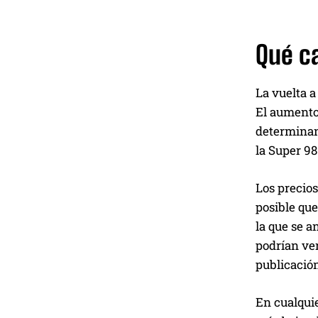
Qué c
La vuelta a
El aumento 
determinan 
la Super 9
Los precios
posible que
la que se a
podrían ver
publicación
En cualquie