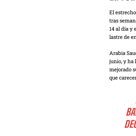
El estrecho
tras semana
14 al día y
lastre de e
Arabia Sau
junio, y h
mejorado su
que carecen
BA
DE