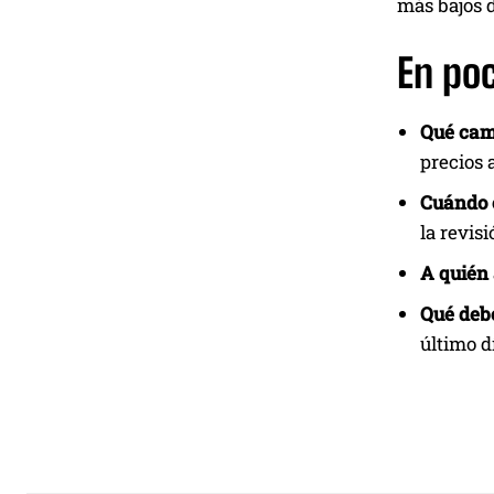
más bajos 
En po
Qué cam
precios a
Cuándo e
la revisi
A quién 
Qué deb
último d