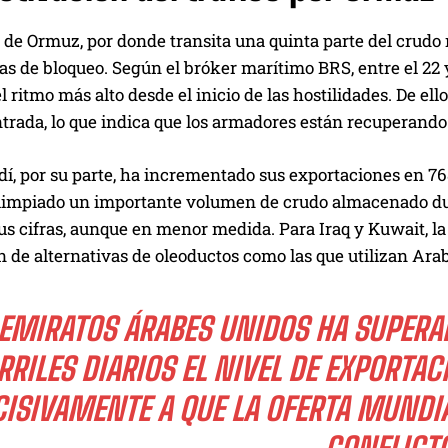
 de Ormuz, por donde transita una quinta parte del crudo
s de bloqueo. Según el bróker marítimo BRS, entre el 22 
 el ritmo más alto desde el inicio de las hostilidades. De e
ntrada, lo que indica que los armadores están recuperando l
dí, por su parte, ha incrementado sus exportaciones en 7
a limpiado un importante volumen de crudo almacenado dur
s cifras, aunque en menor medida. Para Iraq y Kuwait, la 
 de alternativas de oleoductos como las que utilizan Ara
EMIRATOS ÁRABES UNIDOS HA SUPERA
RRILES DIARIOS EL NIVEL DE EXPORTA
CISIVAMENTE A QUE LA OFERTA MUNDIA