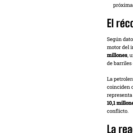
próxima
El réc
Según datos
motor del i
millones
, 
de barriles
La petroler
coinciden c
representa 
10,1 millon
conflicto.
La rea