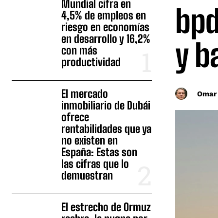
Mundial cifra en
bpd
4,5% de empleos en
riesgo en economías
en desarrollo y 16,2%
y b
con más
productividad
El mercado
Omar
inmobiliario de Dubái
ofrece
rentabilidades que ya
no existen en
España: Estas son
las cifras que lo
demuestran
El estrecho de Ormuz