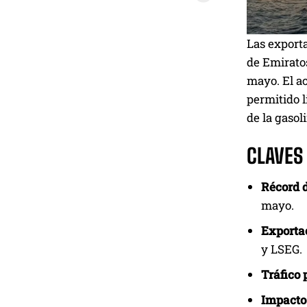
Las exporta
de Emirato
mayo. El ac
permitido l
de la gasol
CLAVES
Récord 
mayo.
Exportac
y LSEG.
Tráfico 
Impacto 