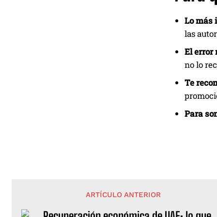
Lo más 
las auto
El erro
no lo re
Te reco
promocio
Para son
ARTÍCULO ANTERIOR