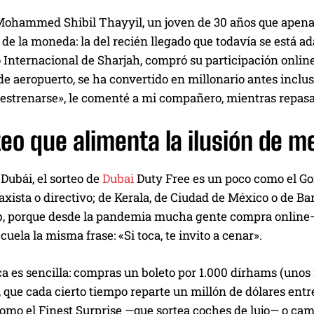
 Mohammed Shibil Thayyil, un joven de 30 años que apena
a de la moneda: la del recién llegado que todavía se está
Internacional de Sharjah, compró su participación online
e aeropuerto, se ha convertido en millonario antes inclus
estrenarse», le comenté a mi compañero, mientras repasab
teo que alimenta la ilusión de m
 Dubái, el sorteo de
Dubai
Duty Free es un poco como el Go
taxista o directivo; de Kerala, de Ciudad de México o de B
, porque desde la pandemia mucha gente compra online— e
cuela la misma frase: «Si toca, te invito a cenar».
 es sencilla: compras un boleto por 1.000 dírhams (unos 
, que cada cierto tiempo reparte un millón de dólares ent
como el Finest Surprise —que sortea coches de lujo— o ca