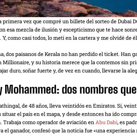
 primera vez que compré un billete del sorteo de Dubai Du
on esa mezcla de ilusión y escepticismo que te hace sonre
. Y, como casi todos, lo metí en la cartera y me olvidé de é
a, dos paisanos de Kerala no han perdido el ticket. Han 
Millionaire, y su historia merece que la contemos sin pris
bajar duro, soñar fuerte y, de vez en cuando, llevarse la a
 y Mohammed: dos nombres que 
thingal, de 48 años, lleva veintidós en Emiratos. Sí, vei
situar el país en el mapa, y desde entonces ha ido compr
. Trabaja como operador de aviación en
Abu Dabi
, es pad
ra el ganador, confesó que la noticia fue «una experiencia