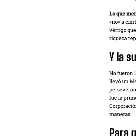
Lo que me
«no» a cier
vértigo que
riqueza rep
Y la s
No fueron l
llevó un Me
perseveranc
fue la pri
Corporación
maneras.
Para q