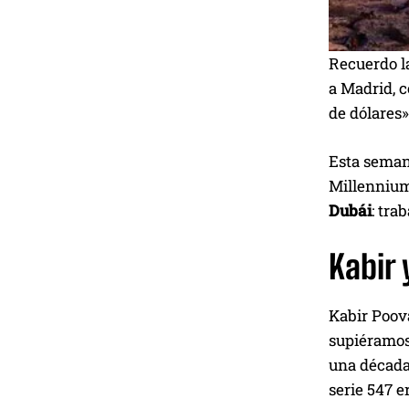
Recuerdo la
a Madrid, c
de dólares»
Esta seman
Millennium 
Dubái
: tra
Kabir
Kabir Poova
supiéramos 
una década
serie 547 e