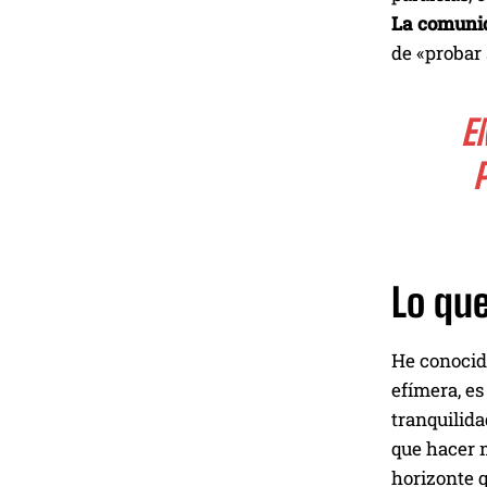
La comuni
de «probar 
E
Lo que
He conocid
efímera, es
tranquilida
que hacer 
horizonte q