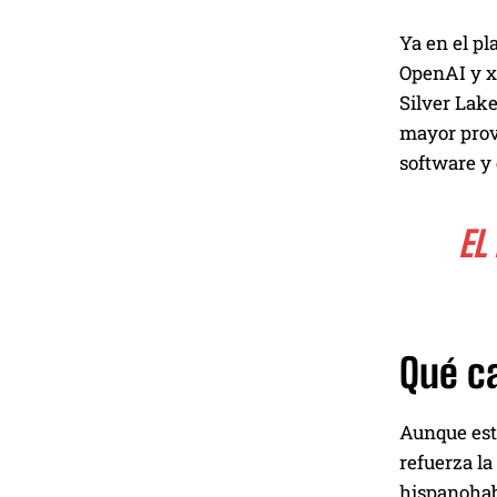
Ya en el pl
OpenAI y xA
Silver Lake
mayor prov
software y 
EL
Qué c
Aunque esto
refuerza la
hispanohabl