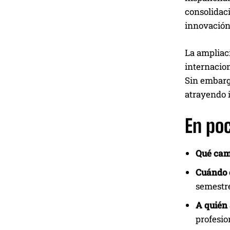
consolidac
innovación 
La ampliaci
internacion
Sin embargo
atrayendo i
En po
Qué cam
Cuándo e
semestre
A quién 
profesio