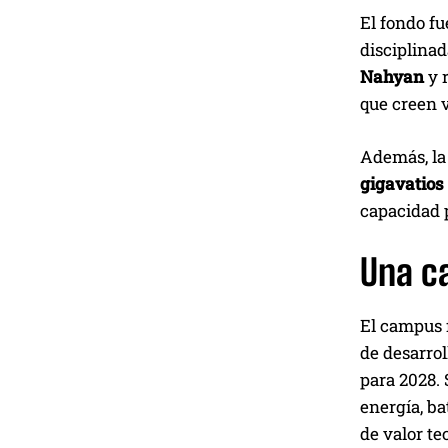
El fondo fu
disciplinad
Nahyan
y 
que creen v
Además, la
gigavatios
capacidad p
Una ca
El campus 
de desarro
para 2028.
energía, ba
de valor te