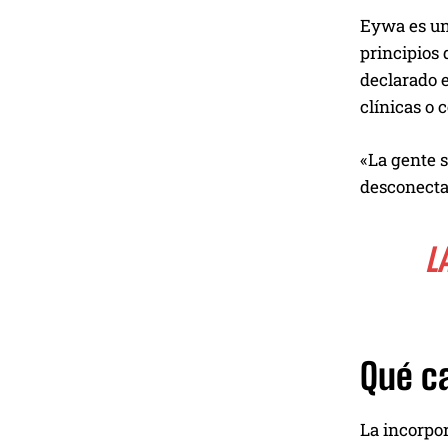
Eywa es un
principios 
declarado e
clínicas o 
«La gente s
desconectar
L
Qué c
La incorpor