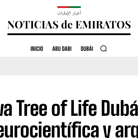
INICIO
ABU DABI
DUBÁI
a Tree of Life Dubá
eurocientífica y ar