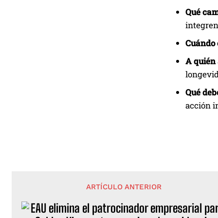
Qué cam
integren
Cuándo e
A quién 
longevid
Qué deb
acción i
ARTÍCULO ANTERIOR