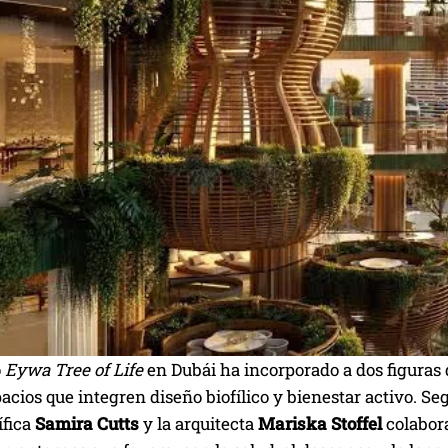
o
Eywa Tree of Life
en Dubái ha incorporado a dos figuras 
acios que integren diseño biofílico y bienestar activo. S
ífica
Samira Cutts
y la arquitecta
Mariska Stoffel
colabora