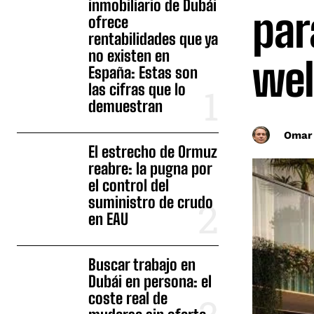
inmobiliario de Dubái
par
ofrece
rentabilidades que ya
no existen en
wel
España: Estas son
las cifras que lo
demuestran
Omar
El estrecho de Ormuz
reabre: la pugna por
el control del
suministro de crudo
en EAU
Buscar trabajo en
Dubái en persona: el
coste real de