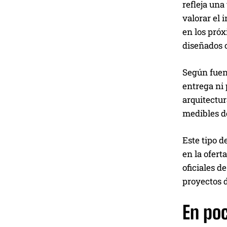
refleja una
valorar el 
en los pró
diseñados c
Según fuent
entrega ni 
arquitectur
medibles de
Este tipo d
en la ofert
oficiales d
proyectos 
En po