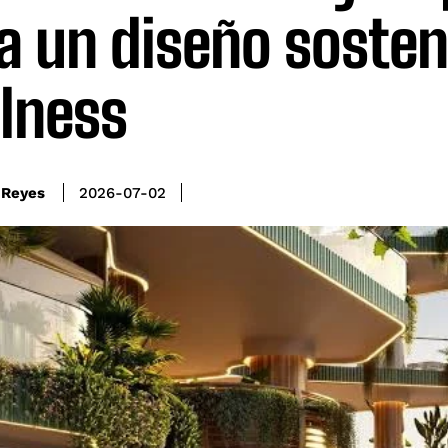
a un diseño sosten
lness
 Reyes
2026-07-02