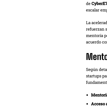
de
CyberE7
escalar em
La acelera
refuerzan s
mentoría pe
acuerdo con
Mentor
Según deta
startups pa
fundamenta
Mentorí
Acceso 