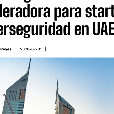
leradora para star
erseguridad en UA
 Reyes
2026-07-01