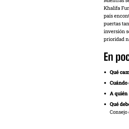
Mientras se
Khalifa Fu
país encon
puertas tan
inversión s
prioridad n
En po
Qué cam
Cuándo e
A quién 
Qué deb
Consejo 