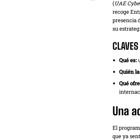
(
UAE Cyber
recoge Ent
presencia d
su estrateg
CLAVES
Qué es:
u
Quién la
Qué ofre
internac
Una ac
El program
que ya sent