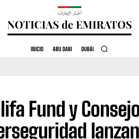
INICIO
ABU DABI
DUBÁI
lifa Fund y Consej
erseguridad lanzan