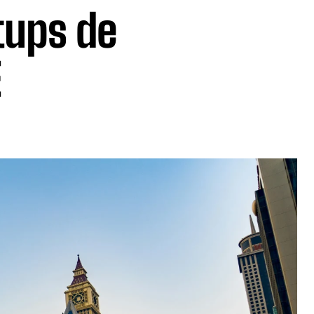
tups de
E