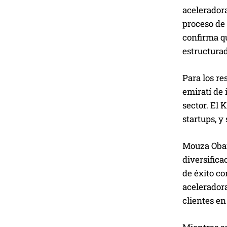
aceleradora
proceso de 
confirma qu
estructurad
Para los re
emiratí de
sector. El 
startups, y
Mouza Obaid
diversifica
de éxito co
acelerador
clientes en