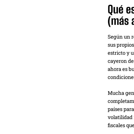
Qué es
(más a
Según un r
sus propios
estricto y 
cayeron des
ahora es bu
condiciones
Mucha gente
completame
países par
volatilida
fiscales qu