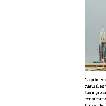
Lo primero 
natural en 
tus ingreso
renta mundi
bróker de