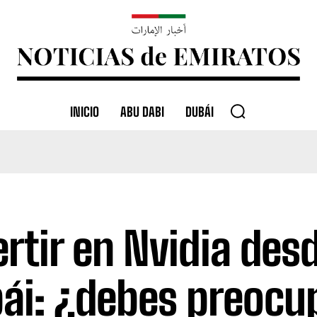
INICIO
ABU DABI
DUBÁI
ertir en Nvidia des
ái: ¿debes preocu