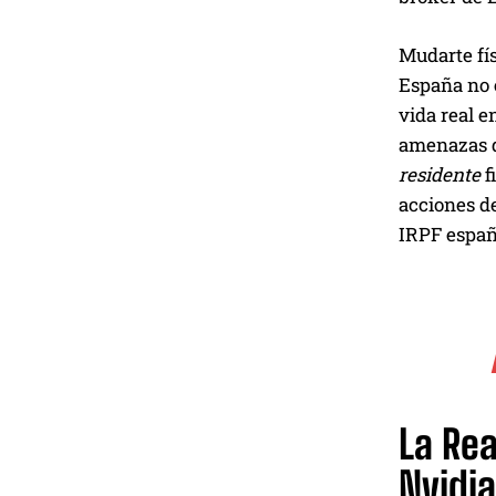
Mudarte fís
España no e
vida real e
amenazas d
residente
f
acciones de
IRPF españo
La Rea
Nvidia