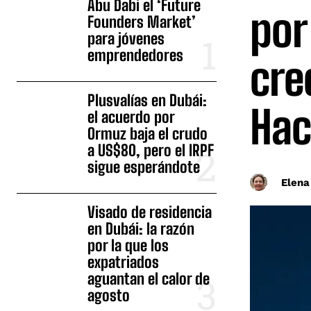
Abu Dabi el ‘Future
por
Founders Market’
para jóvenes
emprendedores
cre
Plusvalías en Dubái:
Hac
el acuerdo por
Ormuz baja el crudo
a US$80, pero el IRPF
sigue esperándote
Elena
Visado de residencia
en Dubái: la razón
por la que los
expatriados
aguantan el calor de
agosto