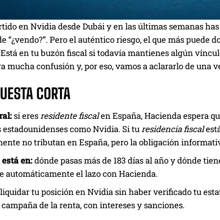
rtido en Nvidia desde Dubái y en las últimas semanas has v
de “¿vendo?”. Pero el auténtico riesgo, el que más puede do
 Está en tu buzón fiscal si todavía mantienes algún víncu
a mucha confusión y, por eso, vamos a aclararlo de una v
PUESTA CORTA
al:
si eres
residente fiscal
en España, Hacienda espera que
 estadounidenses como Nvidia. Si tu
residencia fiscal
está
nte no tributan en España, pero la obligación informativ
 está en:
dónde pasas más de 183 días al año y dónde tien
e automáticamente el lazo con Hacienda.
liquidar tu posición en Nvidia sin haber verificado tu esta
campaña de la renta, con intereses y sanciones.