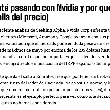
tá pasando con Nvidia y por qu
llá del precio)
eciente análisis de Seeking Alpha, Nvidia Corp enfrenta 
 clientes (Microsoft, Amazon y Google avanzan con sus pr
una valoración que el mercado pone en duda pese a un cre
de máximos de mayo por encima de los 235 dólares hasta r
ena idea o no. Lo que me importa es que, si decides vende
, encaja directo en una casilla del IRPF español o del imp
 que da el salto a Emiratos cree que, por tener un bróker
nte fuera del radar de Hacienda. No es así. La norma, y 
a que una misma renta no pague impuestos dos veces), di
d reciente, es el ejemplo perfecto para ver cómo una dec
e quizá no habías considerado.