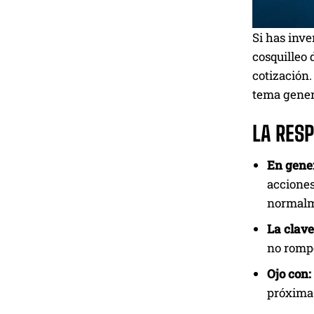
Si has inve
cosquilleo 
cotización.
tema gener
LA RES
En gener
acciones
normalme
La clave
no romp
Ojo con:
próxima 