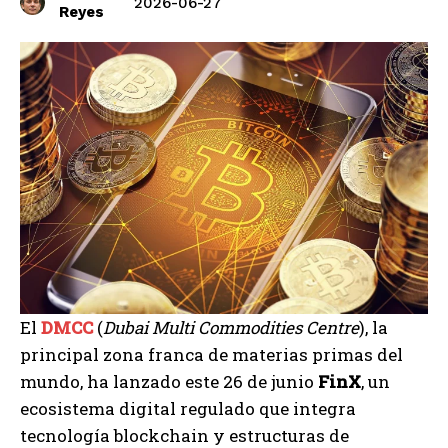
2026-06-27
Reyes
El
DMCC
(
Dubai Multi Commodities Centre
), la
principal zona franca de materias primas del
mundo, ha lanzado este 26 de junio
FinX
, un
ecosistema digital regulado que integra
tecnología blockchain y estructuras de