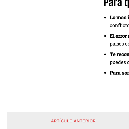
Para q
Lo mas 
conflicto
El erro
paises c
Te reco
puedes c
Para son
ARTÍCULO ANTERIOR