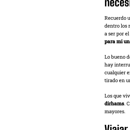
neces
Recuerdo un
dentro los 
a ser por e
para mi un 
Lo bueno de
hay interru
cualquier e
tirado en u
Los que vi
dirhams
. 
mayores.
Viajar