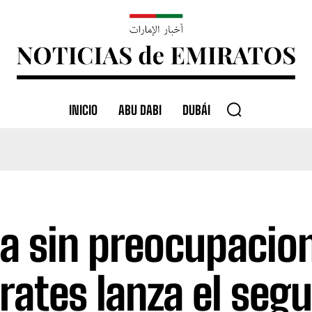
INICIO
ABU DABI
DUBÁI
ja sin preocupacio
rates lanza el seg