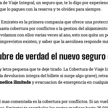
a de Viaje Integral, un seguro que, te lo digo por experienc
que lo pagues con la reserva y te olvides para siempre.
, Emirates es la primera compania que ofrece una protecc
hasta cobertura por conflictos o la gestion del alojamiento 
volamos con ellos varias veces al ano, esto nos quita un 
 imprevistos existen, y saber que la aerolinea responde ma
ubre de verdad el nuevo seguro
 letra pequena que te deje tirado. La Cobertura de Viaje I
la devolucion integra del billete si surge algo grave), retr
medica ilimitada
y evacuacion de emergencia en cualquier
mas comentada es la cobertura por conflictos. Si un vuelo
eo, Emirates te reembolsa los gastos medicos hasta 25.00