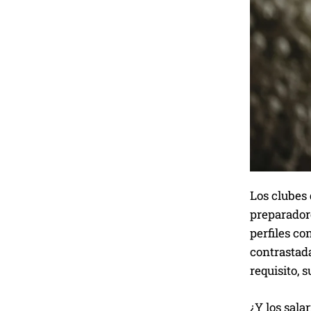
Los clubes 
preparadore
perfiles c
contrastada
requisito, 
¿Y los sala