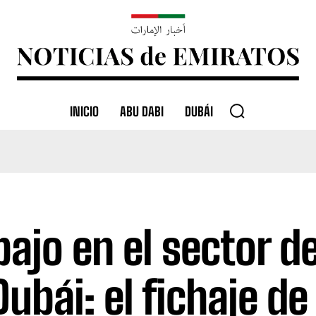
INICIO
ABU DABI
DUBÁI
bajo en el sector d
Dubái: el fichaje d