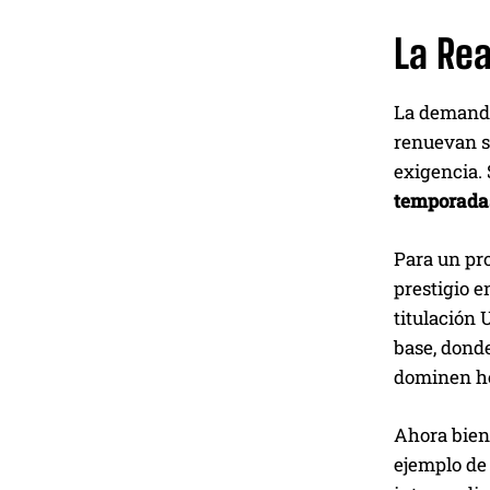
La Re
La demanda 
renuevan su
exigencia. 
temporada
Para un pro
prestigio e
titulación 
base, dond
dominen h
Ahora bien,
ejemplo de 