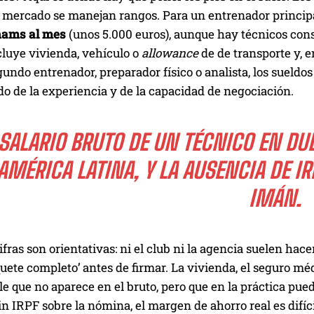
l mercado se manejan rangos. Para un entrenador principal
hams al mes
(unos 5.000 euros), aunque hay técnicos cons
cluye vivienda, vehículo o
allowance
de de transporte y, e
undo entrenador, preparador físico o analista, los sueldo
o de la experiencia y de la capacidad de negociación.
 SALARIO BRUTO DE UN TÉCNICO EN DU
AMÉRICA LATINA, Y LA AUSENCIA DE I
IMÁN.
 cifras son orientativas: ni el club ni la agencia suelen hac
quete completo’ antes de firmar. La vivienda, el seguro m
e que no aparece en el bruto, pero que en la práctica pue
Sin IRPF sobre la nómina, el margen de ahorro real es difí