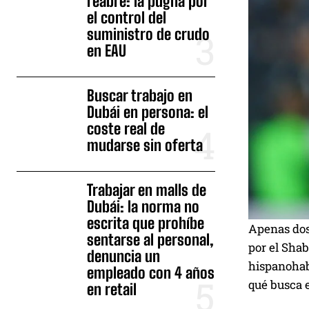
reabre: la pugna por
el control del
suministro de crudo
en EAU
Buscar trabajo en
Dubái en persona: el
coste real de
mudarse sin oferta
Trabajar en malls de
Dubái: la norma no
escrita que prohíbe
Apenas dos
sentarse al personal,
por el Shab
denuncia un
hispanohabl
empleado con 4 años
qué busca e
en retail