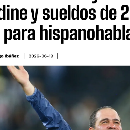
dine y sueldos de 
 para hispanohabl
go Ibáñez
2026-06-19