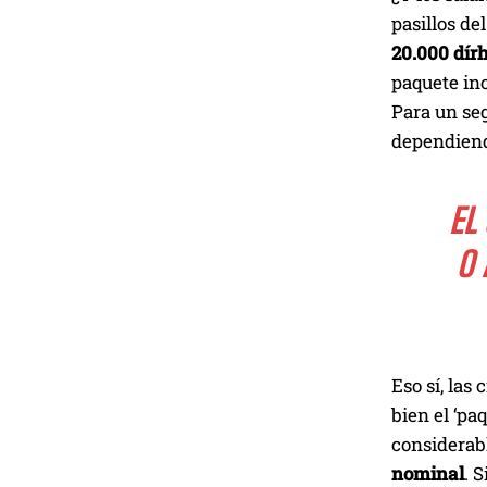
pasillos de
20.000 dír
paquete in
Para un seg
dependiend
EL
O 
Eso sí, las
bien el ‘pa
considerabl
nominal
. 