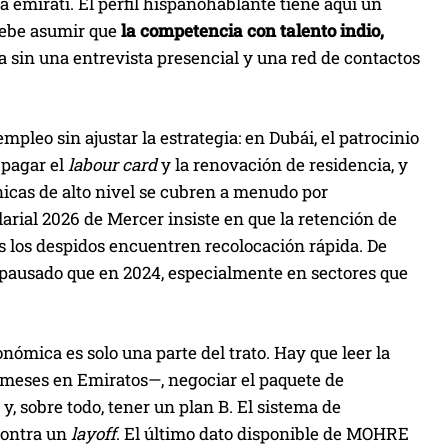
 emiratí. El perfil hispanohablante tiene aquí un
 debe asumir que
la competencia con talento indio,
rra sin una entrevista presencial y una red de contactos
empleo sin ajustar la estrategia: en Dubái, el patrocinio
 pagar el
labour card
y la renovación de residencia, y
cnicas de alto nivel se cubren a menudo por
larial 2026 de Mercer insiste en que la retención de
os los despidos encuentren recolocación rápida. De
 pausado que en 2024, especialmente en sectores que
conómica es solo una parte del trato. Hay que leer la
 meses en Emiratos—, negociar el paquete de
 y, sobre todo, tener un plan B. El sistema de
 contra un
layoff
. El último dato disponible de MOHRE