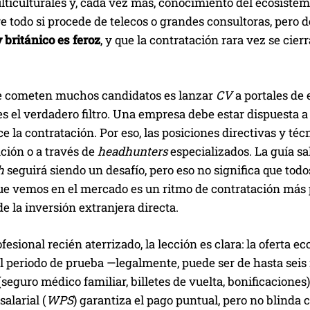
ticulturales y, cada vez más, conocimiento del ecosistema
e todo si procede de telecos o grandes consultoras, pero
 británico es feroz
, y que la contratación rara vez se cie
ue cometen muchos candidatos es lanzar
CV
a portales de 
es el verdadero filtro. Una empresa debe estar dispuesta a
e la contratación. Por eso, las posiciones directivas y té
ión o a través de
headhunters
especializados. La guía sa
h
seguirá siendo un desafío, pero eso no significa que tod
que vemos en el mercado es un ritmo de contratación más
 la inversión extranjera directa.
fesional recién aterrizado, la lección es clara: la oferta e
l periodo de prueba —legalmente, puede ser de hasta seis
(seguro médico familiar, billetes de vuelta, bonificaciones)
salarial (
WPS
) garantiza el pago puntual, pero no blinda