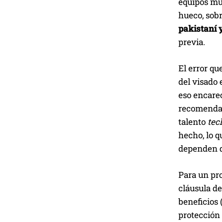
equipos mul
hueco, sobr
pakistaní y
previa.
El error q
del visado 
eso encarec
recomendac
talento
tec
hecho, lo 
dependen de
Para un pro
cláusula de
beneficios 
protección 