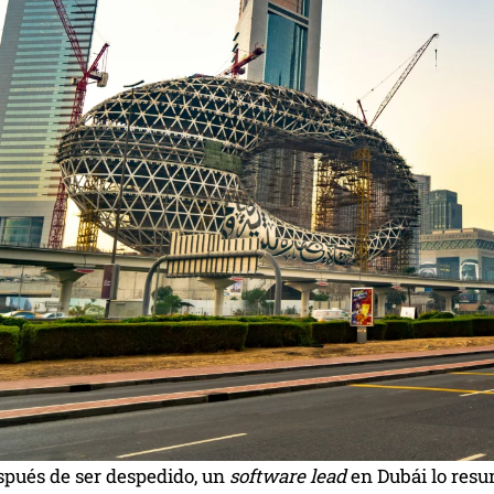
pués de ser despedido, un
software lead
en Dubái lo resum