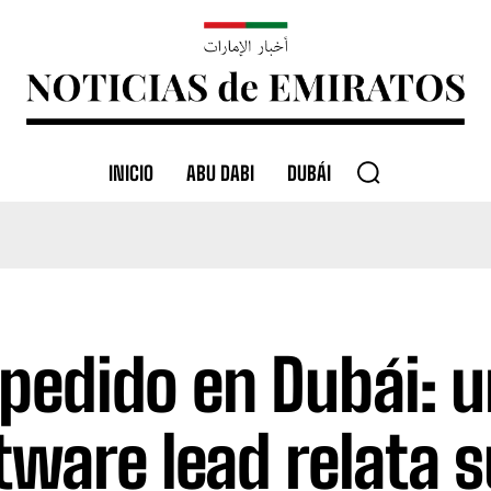
INICIO
ABU DABI
DUBÁI
pedido en Dubái: u
tware lead relata s