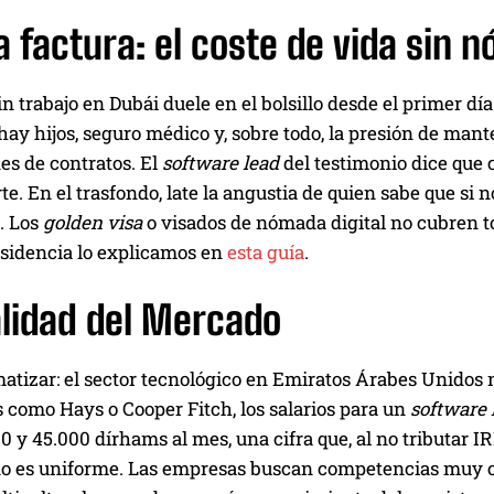
a factura: el coste de vida sin 
n trabajo en Dubái duele en el bolsillo desde el primer día. 
 hay hijos, seguro médico y, sobre todo, la presión de ma
es de contratos. El
software lead
del testimonio dice que 
te. En el trasfondo, late la angustia de quien sabe que si
. Los
golden visa
o visados de nómada digital no cubren to
esidencia lo explicamos en
esta guía
.
alidad del Mercado
atizar: el sector tecnológico en Emiratos Árabes Unidos 
 como Hays o Cooper Fitch, los salarios para un
software 
0 y 45.000 dírhams al mes, una cifra que, al no tributar 
 es uniforme. Las empresas buscan competencias muy c