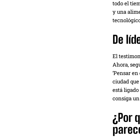
todo el tie
y una alime
tecnológico
De líd
El testimon
Ahora, segú
‘Pensar en 
ciudad que 
está ligado
consiga un
¿Por q
parec