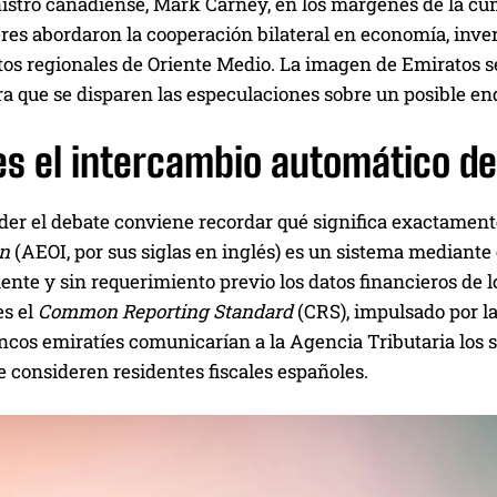
istro canadiense, Mark Carney, en los márgenes de la cum
es abordaron la cooperación bilateral en economía, inversio
os regionales de Oriente Medio. La imagen de Emiratos s
a que se disparen las especulaciones sobre un posible end
s el intercambio automático de
der el debate conviene recordar qué significa exactamen
ón
(AEOI, por sus siglas en inglés) es un sistema mediante
nte y sin requerimiento previo los datos financieros de 
es el
Common Reporting Standard
(CRS), impulsado por l
ncos emiratíes comunicarían a la Agencia Tributaria los sa
 consideren residentes fiscales españoles.