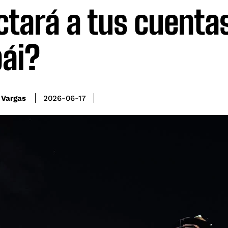
ctará a tus cuenta
ái?
 Vargas
2026-06-17