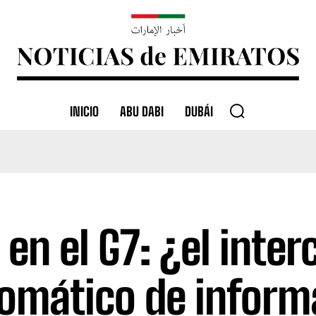
INICIO
ABU DABI
DUBÁI
 en el G7: ¿el inte
omático de inform