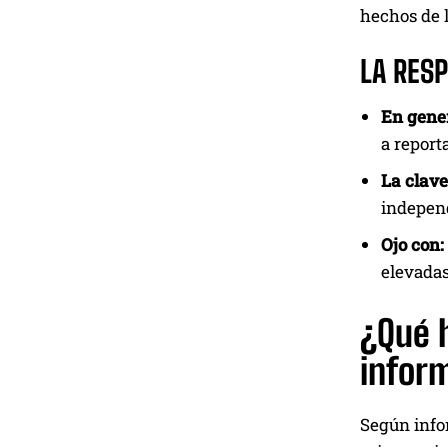
hechos de l
LA RES
En gener
a report
La clave
independ
Ojo con:
elevadas
¿Qué h
infor
Según info