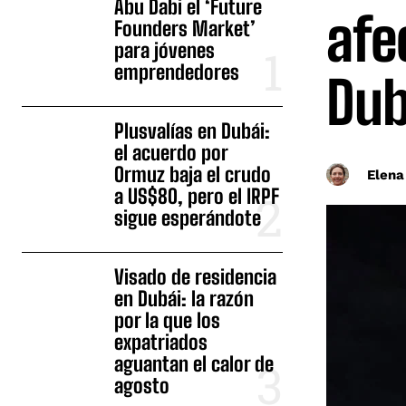
Abu Dabi el ‘Future
afe
Founders Market’
para jóvenes
emprendedores
Dub
Plusvalías en Dubái:
el acuerdo por
Ormuz baja el crudo
Elena
a US$80, pero el IRPF
sigue esperándote
Visado de residencia
en Dubái: la razón
por la que los
expatriados
aguantan el calor de
agosto