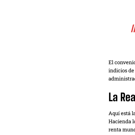
I
El convenio
indicios de
administra
La Rea
Aquí está l
Hacienda lo
renta mundi