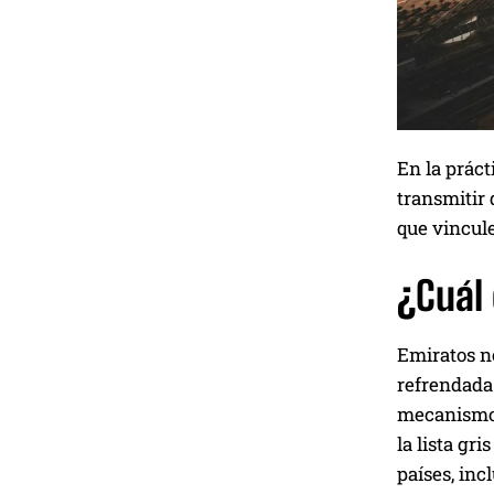
En la práct
transmitir 
que vincul
¿Cuál 
Emiratos no
refrendada 
mecanismos 
la lista gr
países, in