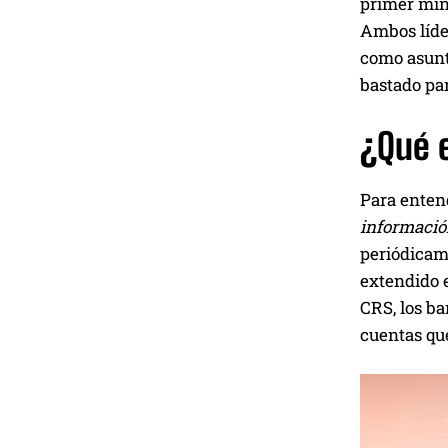
primer min
Ambos líder
como asunt
bastado par
¿Qué e
Para enten
informaci
periódicame
extendido 
CRS, los ba
cuentas que