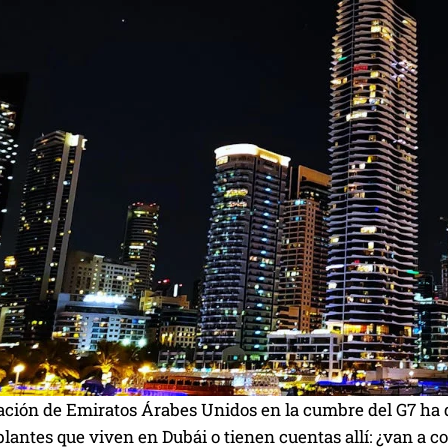
ación de Emiratos Árabes Unidos en la cumbre del G7 ha d
lantes que viven en Dubái o tienen cuentas allí: ¿van a 