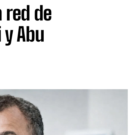
a red de
i y Abu