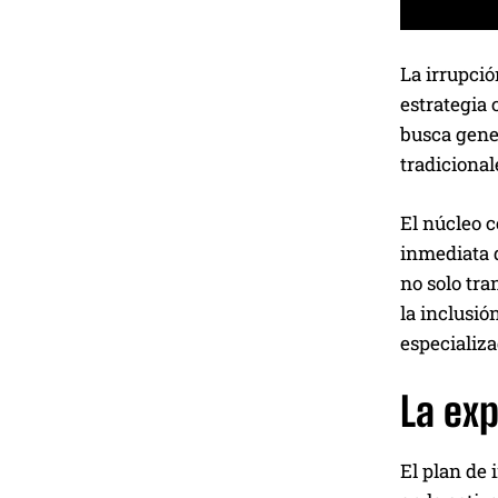
La irrupció
estrategia 
busca gener
tradiciona
El núcleo c
inmediata d
no solo tra
la inclusió
especializa
La exp
El plan de 