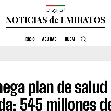
INICIO
ABU DABI
DUBÁI
mega plan de salud
da: 545 millones d