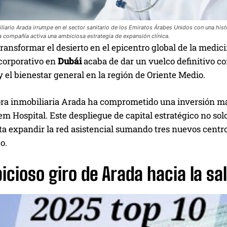
liario Arada irrumpe en el sector sanitario de los Emiratos Árabes Unidos con una histó
a compañía activa una ambiciosa estrategia de expansión clínica.
ransformar el desierto en el epicentro global de la medic
orporativo en
Dubái
acaba de dar un vuelco definitivo co
y el bienestar general en la región de Oriente Medio.
ra inmobiliaria Arada ha comprometido una inversión mas
m Hospital. Este despliegue de capital estratégico no solo 
ta expandir la red asistencial sumando tres nuevos centr
o.
icioso giro de Arada hacia la sa