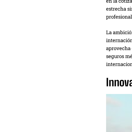
en la coti
estrecha si
profesional
La ambició
internación
aprovecha e
seguros mé
internacion
Innova