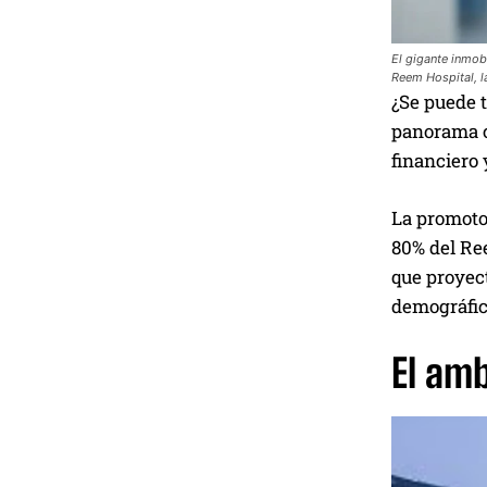
El gigante inmobi
Reem Hospital, l
¿Se puede t
panorama c
financiero 
La promoto
80% del Ree
que proyec
demográfic
El amb