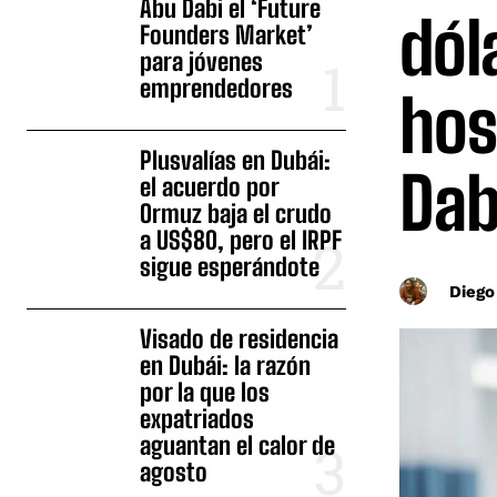
Abu Dabi el ‘Future
dól
Founders Market’
para jóvenes
emprendedores
hos
Plusvalías en Dubái:
Dab
el acuerdo por
Ormuz baja el crudo
a US$80, pero el IRPF
sigue esperándote
Diego
Visado de residencia
en Dubái: la razón
por la que los
expatriados
aguantan el calor de
agosto