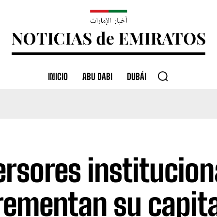
INICIO
ABU DABI
DUBÁI
ersores institucion
rementan su capita