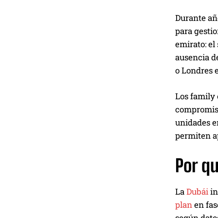
Durante añ
para gestio
emirato: el
ausencia d
o Londres 
Los family
compromisos
unidades en
permiten ap
Por qu
La
Dubái
in
plan
en fas
según datos