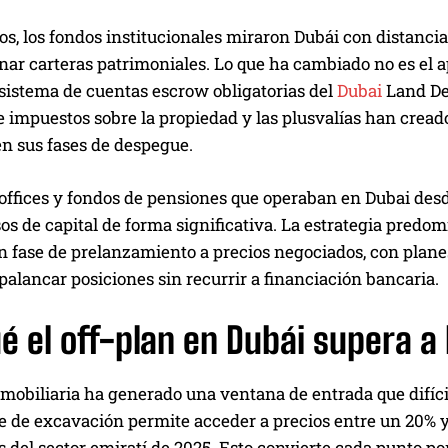
os, los fondos institucionales miraron Dubái con distanc
nar carteras patrimoniales. Lo que ha cambiado no es el ape
 sistema de cuentas escrow obligatorias del
Dubai
Land De
e impuestos sobre la propiedad y las plusvalías han crea
en sus fases de despegue.
 offices y fondos de pensiones que operaban en Dubai des
 de capital de forma significativa. La estrategia predom
 fase de prelanzamiento a precios negociados, con planes
alancar posiciones sin recurrir a financiación bancaria.
é el off-plan en Dubái supera a 
mobiliaria ha generado una ventana de entrada que difíc
e de excavación permite acceder a precios entre un 20% y 
 del sector emiratí de 2025. Esto convierte cada punto p