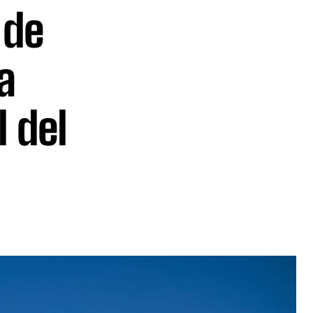
 de
a
l del