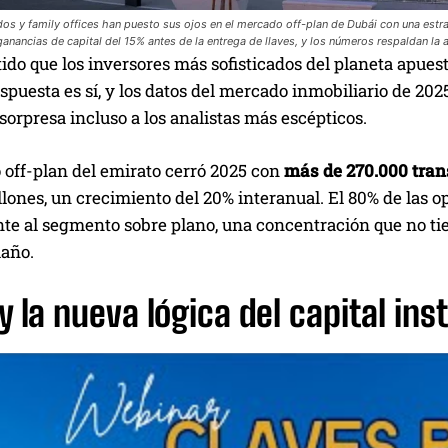
os y family offices han puesto sus ojos en el mercado off-plan de Dubái con una estrat
anancias de capital del 15% antes de la entrega de llaves, y los números respaldan la 
ido que los inversores más sofisticados del planeta apues
respuesta es sí, y los datos del mercado inmobiliario de 
 sorpresa incluso a los analistas más escépticos.
 off-plan del emirato cerró 2025 con
más de 270.000 tran
lones, un crecimiento del 20% interanual. El 80% de las 
te al segmento sobre plano, una concentración que no ti
año.
y la nueva lógica del capital ins