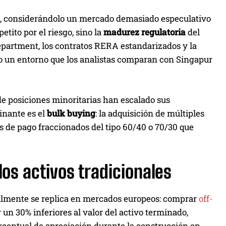
ia, considerándolo un mercado demasiado especulativo
tito por el riesgo, sino la
madurez regulatoria
del
partment, los contratos RERA estandarizados y la
do un entorno que los analistas comparan con Singapur
de posiciones minoritarias han escalado sus
inante es el
bulk buying
: la adquisición de múltiples
 de pago fraccionados del tipo 60/40 o 70/30 que
los activos tradicionales
ilmente se replica en mercados europeos: comprar
off-
un 30% inferiores al valor del activo terminado,
orcentual de apreciación durante la construcción en