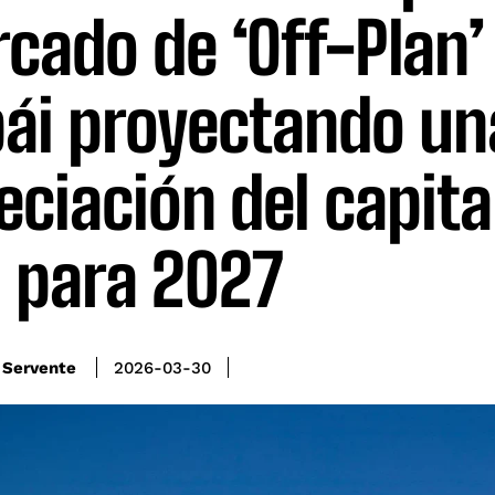
cado de ‘Off-Plan’
ái proyectando un
eciación del capita
 para 2027
 Servente
2026-03-30