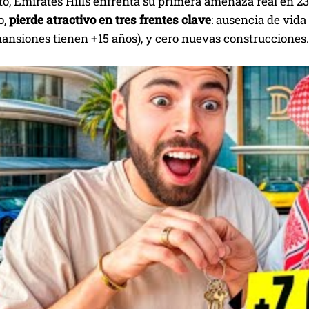
sto, Emirates Hills enfrenta su primera amenaza real en 
o,
pierde atractivo en tres frentes clave
: ausencia de vida 
ansiones tienen +15 años), y cero nuevas construcciones.