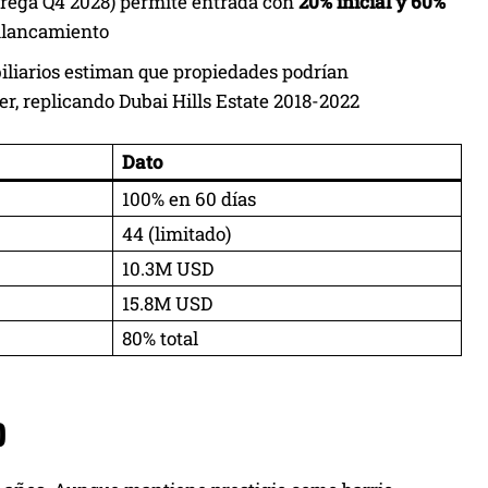
trega Q4 2028) permite entrada con
20% inicial y 60%
palancamiento
biliarios estiman que propiedades podrían
r, replicando Dubai Hills Estate 2018-2022
Dato
100% en 60 días
44 (limitado)
10.3M USD
15.8M USD
80% total
o