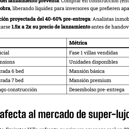
 del lanzamiento preventa
: Comprar en construcción (en
 obra
, liberando liquidez para inversores que prefieren a
ción proyectada del 40-60% pre-entrega
: Analistas inmo
zarse
1.5x a 2x su precio de lanzamiento
antes de handove
Métrica
icial
Fase 1 villas vendidas
nsions
Unidades disponibles
trada 6 bed
Mansión básica
trada 7 bed
Mansión premium
ago construcción
Desembolso pre-entrega
afecta al mercado de super-luj