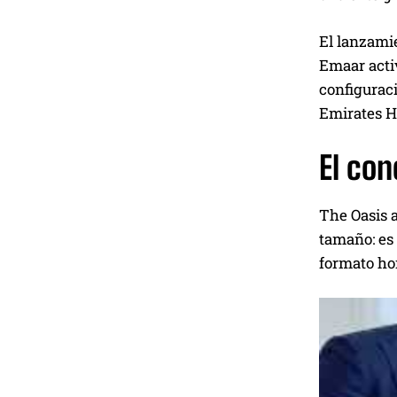
El lanzami
Emaar acti
configurac
Emirates Hi
El con
The Oasis 
tamaño: es 
formato ho