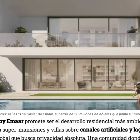
icos: así es "The Oasis" de Emaar, el barrio de 20 millones de dólares que jubila a Emira
 by Emaar
promete ser el desarrollo residencial más ambi
a super-mansiones y villas sobre
canales artificiales y la
lobal que busca privacidad absoluta. Una comunidad donde