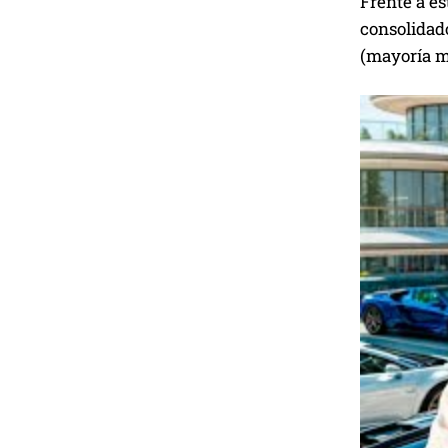
Frente a e
consolidad
(mayoría m