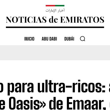
INICIO
ABU DABI
DUBÁI
o para ultra-ricos: 
e Oasis» de Emaar, 