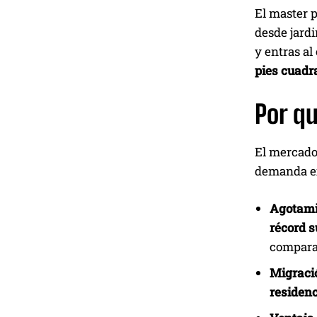
El master 
desde jardi
y entras al
pies cuadr
Por qu
El mercado 
demanda ex
Agotamie
récord s
compara
Migració
residenc