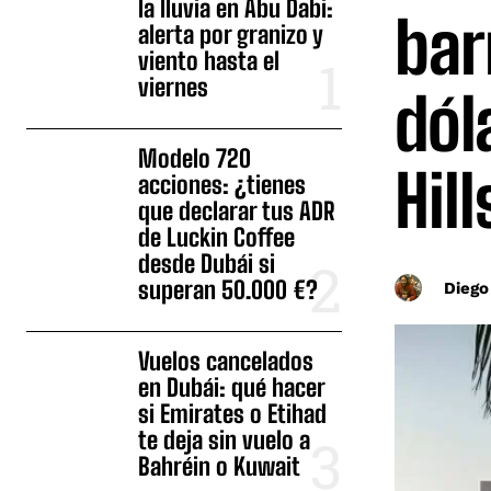
la lluvia en Abu Dabi:
bar
alerta por granizo y
viento hasta el
viernes
dól
Modelo 720
Hill
acciones: ¿tienes
que declarar tus ADR
de Luckin Coffee
desde Dubái si
superan 50.000 €?
Diego
Vuelos cancelados
en Dubái: qué hacer
si Emirates o Etihad
te deja sin vuelo a
Bahréin o Kuwait