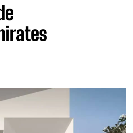
de
mirates