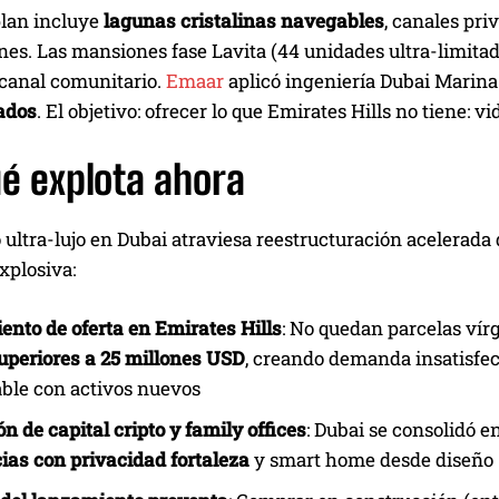
plan incluye
lagunas cristalinas navegables
, canales pr
nes. Las mansiones fase Lavita (44 unidades ultra-limitada
 canal comunitario.
Emaar
aplicó ingeniería Dubai Marina
ados
. El objetivo: ofrecer lo que Emirates Hills no tiene: vi
é explota ahora
ultra-lujo en Dubai atraviesa reestructuración acelerada
plosiva:
nto de oferta en Emirates Hills
: No quedan parcelas ví
uperiores a 25 millones USD
, creando demanda insatisfe
ble con activos nuevos
n de capital cripto y family offices
: Dubai se consolidó e
ias con privacidad fortaleza
y smart home desde diseño