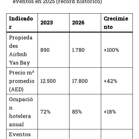
eventos en 2025 (récord histórico)
Indicado
Crecimie
2023
2026
r
nto
Propieda
des
890
1.780
+100%
Airbnb
Yas Bay
Precio m²
promedio
12.500
17.800
+42%
(AED)
Ocupació
n
72%
85%
+18%
hotelera
anual
Eventos