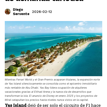
Diego
2026-02-12
Servente
Mientras Ferrari World y el Gran Premio acaparan titulares, la expansión norte
de Yas Island silenciosamente se consolida como el epicentro inmobiliario
más rentable de Abu Dhabi. Yas Bay lidera ocupación de alquileres
vacacionales gracias al Etihad Arena y la nueva ola de desarrollos que
transforman la isla. El anuncio de Disney en enero 2025 y los proyectos de
Miral catapultan los precios hasta niveles nunca vistos en la capital.
Yas Island
dejó de ser solo el circuito de F1 hace