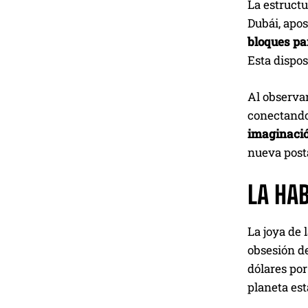
La estructu
Dubái, apo
bloques par
Esta dispos
Al observar
conectando
imaginaci
nueva posta
LA HA
La joya de 
obsesión de
dólares por
planeta es