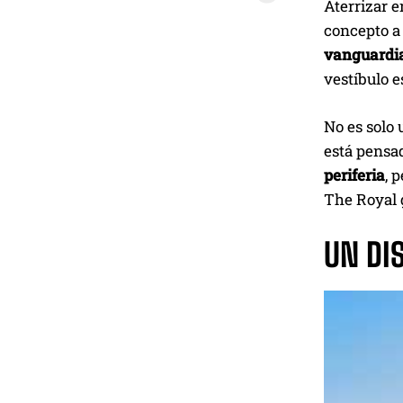
Aterrizar e
concepto a
vanguardi
vestíbulo e
No es solo 
está pensad
periferia
, 
The Royal g
UN DI