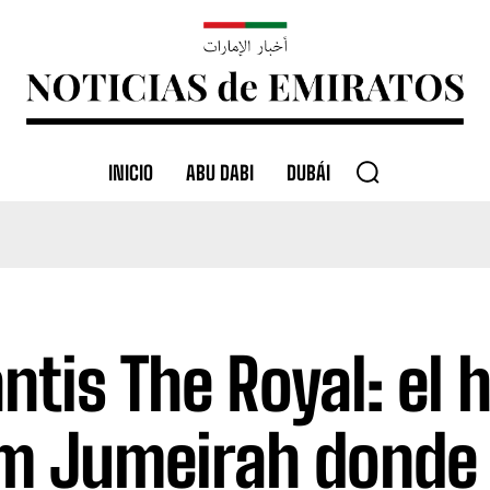
INICIO
ABU DABI
DUBÁI
antis The Royal: el 
m Jumeirah donde