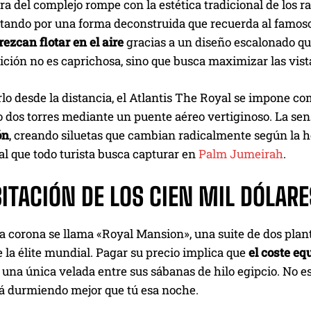
ra del complejo rompe con la estética tradicional de los r
stando por una forma deconstruida que recuerda al famoso
ezcan flotar en el aire
gracias a un diseño escalonado que 
ición no es caprichosa, sino que busca maximizar las vist
lo desde la distancia, el Atlantis The Royal se impone co
 dos torres mediante un puente aéreo vertiginoso. La sen
ón
, creando siluetas que cambian radicalmente según la hora
l que todo turista busca capturar en
Palm Jumeirah
.
BITACIÓN DE LOS CIEN MIL DÓLARE
la corona se llama «Royal Mansion», una suite de dos plan
 la élite mundial. Pagar su precio implica que
el coste eq
 una única velada entre sus sábanas de hilo egipcio. No es 
tá durmiendo mejor que tú esa noche.