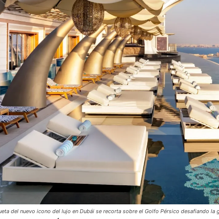
eta del nuevo icono del lujo en Dubái se recorta sobre el Golfo Pérsico desafiando la 