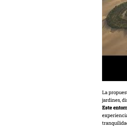
La propuest
jardines, 
Este entorn
experiencia
tranquilida