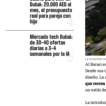
Dubái: 20.000 AED al
mes, el presupuesto
real para pareja con
hijo
Mercado tech Dubái:
de 30-40 ofertas
diarias a 3-4
semanales por la IA
La comunidad se 
Al Barari e
Desde sus i
diseño. La 
que recrea
un estilo d
La introdu