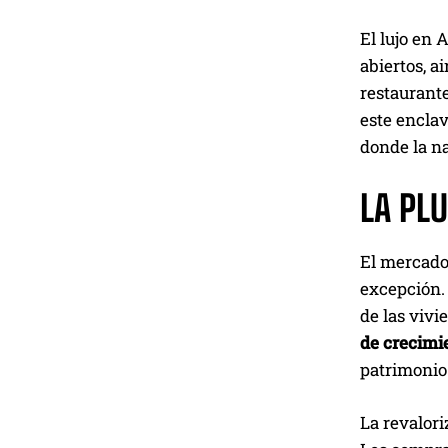
El lujo en 
abiertos, a
restaurante
este encla
donde la na
LA PL
El mercado 
excepción.
de las viv
de crecimi
patrimonio 
La revalori