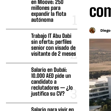
en Moove: 250
com
millones para
expandir la flota
autónoma
Diego
Trabajo IT Abu Dabi
sin oferta: perfiles
senior con visado de
visitante de 2 meses
Salario en Dubái:
10.000 AED pide un
candidato a
reclutadores — ¿lo
justifica su CV?
Salario para vivir en