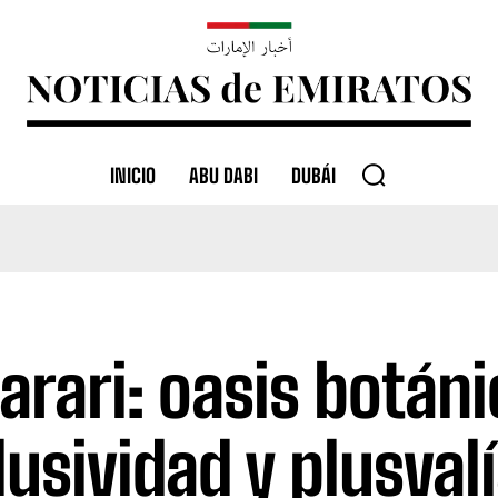
INICIO
ABU DABI
DUBÁI
Barari: oasis botán
lusividad y plusval