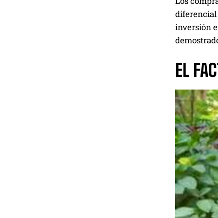
Los comprad
diferencia
inversión e
demostrado
EL FA