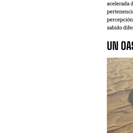
acelerada d
pertenencia
percepción
sabido dife
UN OAS