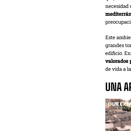
necesidad 
mediterrán
preocupaci
Este ambie
grandes tor
edificio. 
valorados 
de vida a l
UNA A