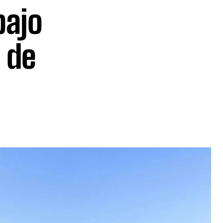
bajo
l de