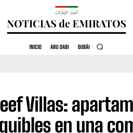
INICIO
ABU DABI
DUBÁI
Reef Villas: aparta
quibles en una co