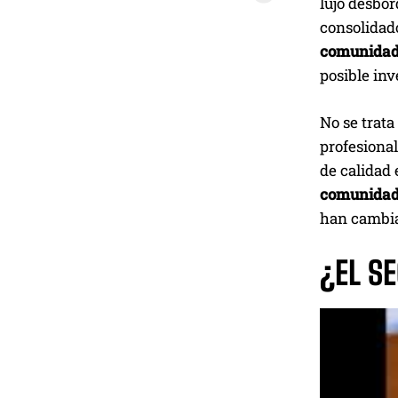
lujo desbor
consolidado
comunidad 
posible inv
No se trata
profesional
de calidad 
comunidad 
han cambiad
¿EL S