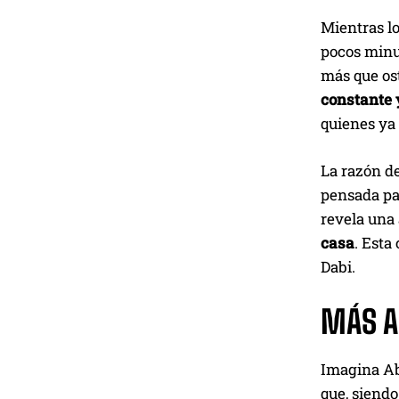
Mientras lo
pocos minut
más que ost
constante 
quienes ya
La razón de
pensada par
revela una
casa
. Esta
Dabi.
MÁS AL
Imagina Ab
que, siendo