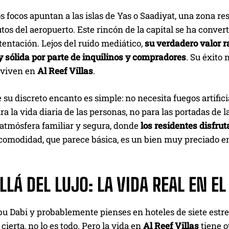
s focos apuntan a las islas de Yas o Saadiyat, una zona re
os del aeropuerto. Este rincón de la capital se ha conver
entación. Lejos del ruido mediático,
su verdadero valor 
y sólida por parte de inquilinos y compradores
. Su éxito 
 viven en
Al Reef Villas
.
 su discreto encanto es simple: no necesita fuegos artifici
a la vida diaria de las personas, no para las portadas de l
 atmósfera familiar y segura, donde
los residentes disfru
 comodidad, que parece básica, es un bien muy preciado 
LÁ DEL LUJO: LA VIDA REAL EN EL
u Dabi y probablemente pienses en hoteles de siete estr
 cierta, no lo es todo. Pero la vida en
Al Reef Villas
tiene o