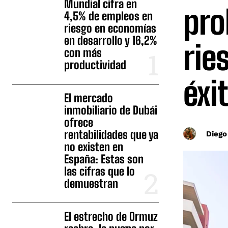
Mundial cifra en
pro
4,5% de empleos en
riesgo en economías
en desarrollo y 16,2%
rie
con más
productividad
éxi
El mercado
inmobiliario de Dubái
ofrece
rentabilidades que ya
Diego
no existen en
España: Estas son
las cifras que lo
demuestran
El estrecho de Ormuz