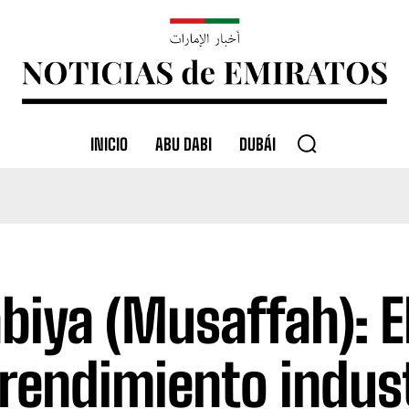
INICIO
ABU DABI
DUBÁI
biya (Musaffah): E
 rendimiento indust