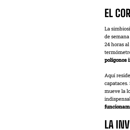
EL CO
La simbios
de semana o
24 horas al
termómetro 
polígonos 
Aquí reside
capataces. 
mueve la lo
indispensab
funcionami
LA IN