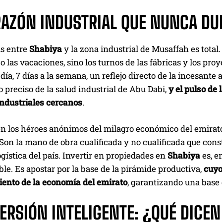
RAZÓN INDUSTRIAL QUE NUNCA D
is entre
Shabiya
y la zona industrial de Musaffah es total. 
 las vacaciones, sino los turnos de las fábricas y los pr
 día, 7 días a la semana, un reflejo directo de la incesant
preciso de la salud industrial de Abu Dabi,
y el pulso de
industriales cercanos
.
n los héroes anónimos del milagro económico del emirato: l
Son la mano de obra cualificada y no cualificada que const
gística del país. Invertir en propiedades en
Shabiya
es, e
le. Es apostar por la base de la pirámide productiva,
cuyo
ento de la economía del emirato
, garantizando una base
VERSIÓN INTELIGENTE: ¿QUÉ DICE