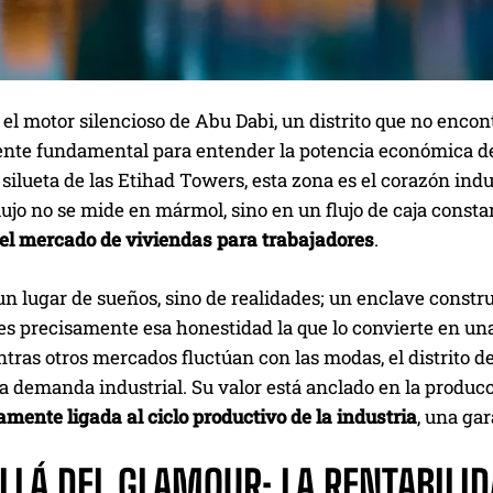
 el motor silencioso de Abu Dabi, un distrito que no encont
te fundamental para entender la potencia económica del e
ilueta de las Etihad Towers, esta zona es el corazón indus
ujo no se mide en mármol, sino en un flujo de caja consta
el mercado de viviendas para trabajadores
.
un lugar de sueños, sino de realidades; un enclave constru
 es precisamente esa honestidad la que lo convierte en u
ntras otros mercados fluctúan con las modas, el distrito d
 la demanda industrial. Su valor está anclado en la produc
amente ligada al ciclo productivo de la industria
, una gar
LLÁ DEL GLAMOUR: LA RENTABILID