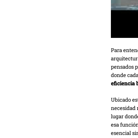
Para enten
arquitectur
pensados pa
donde cada 
eficiencia 
Ubicado est
necesidad m
lugar donde
esa función
esencial si