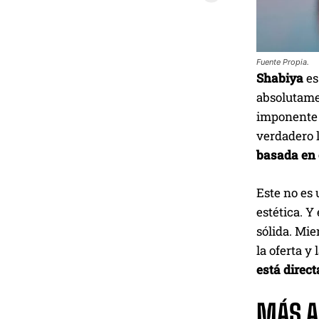
Fuente Propia.
Shabiya
es
absolutamen
imponente s
verdadero l
basada en 
Este no es 
estética. Y
sólida. Mie
la oferta y
está direct
MÁS A