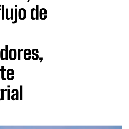
lujo de
adores,
te
rial