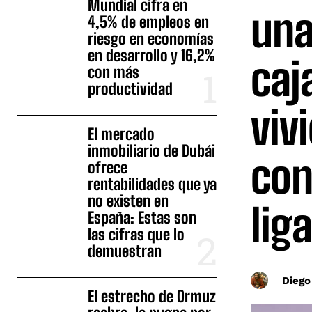
Mundial cifra en
una
4,5% de empleos en
riesgo en economías
en desarrollo y 16,2%
caj
con más
productividad
viv
El mercado
inmobiliario de Dubái
con
ofrece
rentabilidades que ya
no existen en
lig
España: Estas son
las cifras que lo
demuestran
Diego
El estrecho de Ormuz