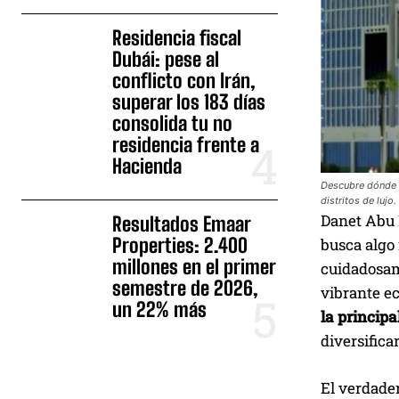
Residencia fiscal
Dubái: pese al
conflicto con Irán,
superar los 183 días
consolida tu no
residencia frente a
Hacienda
Descubre dónde p
distritos de lujo.
Danet Abu 
Resultados Emaar
Properties: 2.400
busca algo 
millones en el primer
cuidadosame
semestre de 2026,
vibrante e
un 22% más
la princip
diversifica
El verdader