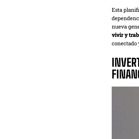
Esta planif
dependencia
nueva gene
vivir y tra
conectado 
INVER
FINAN