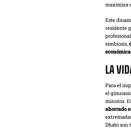
maximiza el
Este dinam
residente g
profesional
simbiosis,
económica
LA VI
Para el inq
el gimnasio
minutos. E
ahorrado e
extremadam
Dhabi son t