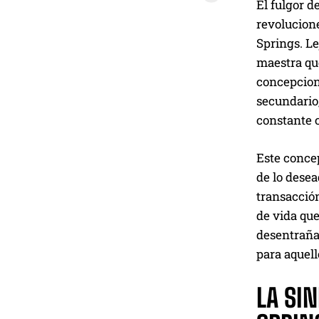
El fulgor d
revolucione
Springs. Le
maestra qu
concepcione
secundario,
constante 
Este concep
de lo dese
transacció
de vida que
desentrañar
para aquell
LA SIN