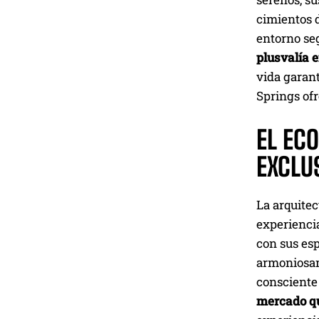
cimientos d
entorno se
plusvalía 
vida garan
Springs ofr
EL EC
EXCLU
La arquitec
experiencia
con sus esp
armoniosame
consciente 
mercado qu