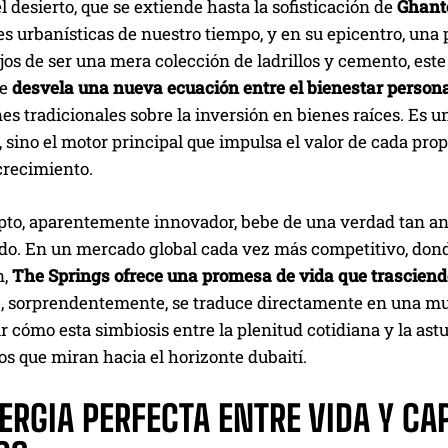
el desierto, que se extiende hasta la sofisticación de
Ghant
s urbanísticas de nuestro tiempo, y en su epicentro, una
jos de ser una mera colección de ladrillos y cemento, este
e
desvela una nueva ecuación entre el bienestar personal
s tradicionales sobre la inversión en bienes raíces. Es un
 sino el motor principal que impulsa el valor de cada pr
crecimiento.
to, aparentemente innovador, bebe de una verdad tan anti
ado. En un mercado global cada vez más competitivo, don
n,
The Springs ofrece una promesa de vida que trasciende
, sorprendentemente, se traduce directamente en una mult
 cómo esta simbiosis entre la plenitud cotidiana y la astuc
os que miran hacia el horizonte dubaití.
ERGIA PERFECTA ENTRE VIDA Y CA