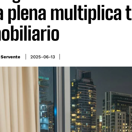
a plena multiplica t
obiliario
 Servente
2025-06-13