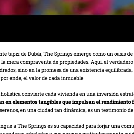
nte tapiz de Dubái, The Springs emerge como un oasis de 
 la mera compraventa de propiedades. Aquí, el verdadero 
rados, sino en la promesa de una existencia equilibrada, 
, por ende, el valor de cada inmueble.
 holística convierte cada vivienda en una inversión estra
n en elementos tangibles que impulsan el rendimiento fi
erenos, en una ciudad tan dinámica, es un testimonio de 
ingue a The Springs es su capacidad para forjar una comu
s senderos arbolados y sus parques meticulosamente cuida