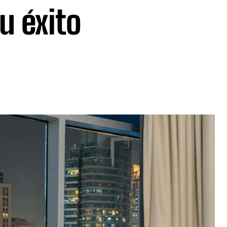
u éxito