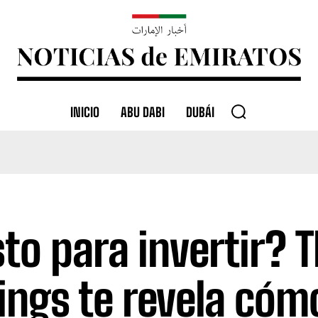
INICIO
ABU DABI
DUBÁI
sto para invertir? 
ings te revela cóm