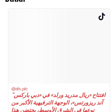
@dis.plc
افتتاح «ريال مدريد ورلد» في «دبي باركس™️
آند ريزورتس»، الوجهة الترفيهية الأكبر من
نوعها في الشرق الأوسط، يحتضن هذا