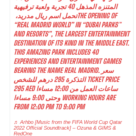
المتنزه المذهل 40 تجربة ولعبة ترفيهية
تحمل اسم ريال مدريد، ‏THE OPENING OF
“REAL MADRID WORLD” IN “DUBAI PARKS™️
AND RESORTS”, THE LARGEST ENTERTAINMENT
DESTINATION OF ITS KIND IN THE MIDDLE EAST.
THIS AMAZING PARK INCLUDES 40
EXPERIENCES AND ENTERTAINMENT GAMES
BEARING THE NAME REAL MADRID. سعر
التذكرة 295 درهم للشخص TICKET PRICE
295 AED ساعات العمل من 12:00 مساءا
وحتى 9:00 مساءا WORKING HOURS ARE
FROM 12:00 PM TO 9:00 PM
♬ Arhbo [Music from the FIFA World Cup Qatar
2022 Official Soundtrack] – Ozuna & GIMS &
RedOne